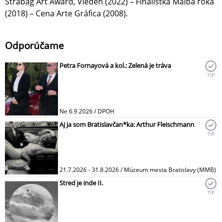
Strabag Art Award, Viedeň (2022) – Finalistka Maľba roka
(2018) – Cena Arte Gráfica (2008).
Odporúčame
Petra Fornayová a kol.: Zelená je tráva
TIP
Ne 6.9.2026 / DPOH
Aj ja som Bratislavčan*ka: Arthur Fleischmann
TIP
21.7.2026 - 31.8.2026 / Múzeum mesta Bratislavy (MMB)
Stred je inde II.
TIP