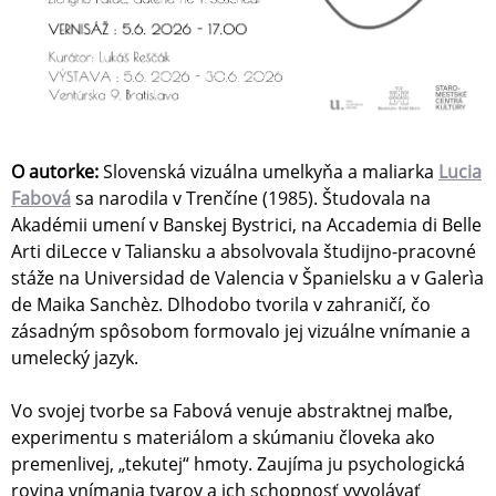
O autorke:
Slovenská vizuálna umelkyňa a maliarka
Lucia
Fabová
sa narodila v Trenčíne (1985). Študovala na
Akadémii umení v Banskej Bystrici, na Accademia di Belle
Arti diLecce v Taliansku a absolvovala študijno-pracovné
stáže na Universidad de Valencia v Španielsku a v Galerìa
de Maika Sanchèz. Dlhodobo tvorila v zahraničí, čo
zásadným spôsobom formovalo jej vizuálne vnímanie a
umelecký jazyk.
Vo svojej tvorbe sa Fabová venuje abstraktnej maľbe,
experimentu s materiálom a skúmaniu človeka ako
premenlivej, „tekutej“ hmoty. Zaujíma ju psychologická
rovina vnímania tvarov a ich schopnosť vyvolávať