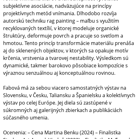
subjektívne asociácie, nadväzujúce na princípy
projektívnych metód vnímania. Dlhodobo rozvíja
autorskú techniku rag painting – maľbu s využitím
recyklovaných textílií, v ktorej modeluje organické
štruktúry, deformuje povrch a pracuje so svetlom a
hmotou. Tento princíp transformácie materiálu prenáša
aj do sklenených objektov, v ktorých sa opakuje motív
krčenia, vrstvenia a tvarovej nestability. Výsledkom sú
dynamické, takmer barokovo pôsobiace kompozície s
výraznou senzuálnou aj konceptuálnou rovinou.
Fabová má za sebou viacero samostatných výstav na
Slovensku, v Česku, Taliansku a Španielsku a kolektívnych
výstav po celej Európe. Jej diela sú zastúpené v
súkromných aj galerijných zbierkach a publikáciách
súčasného umenia.
Ocenenia: – Cena Martina Benku (2024) – Finalistka