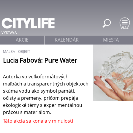
Jump to navigation
VÝSTAVA
AKCIE
KALENDÁR
MIESTA
MAĽBA
OBJEKT
Lucia Fabová: Pure Water
Autorka vo veľkoformátových
maľbách a transparentných objektoch
skúma vodu ako symbol pamäti,
očisty a premeny, pričom prepája
ekologické témy s experimentálnou
prácou s materiálom.
Táto akcia sa konala v minulosti