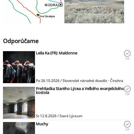
Odporúčame
Leïla Ka (FR): Maldonne
TIP
Po 26.10.2026 / Slovenské národné divadlo - Činohra
Prehliadka Starého Lýcea a Veľkého evanjelického
kostola
TIP
St 12.8.2026 / Staré Lýceum
Muchy
TIP