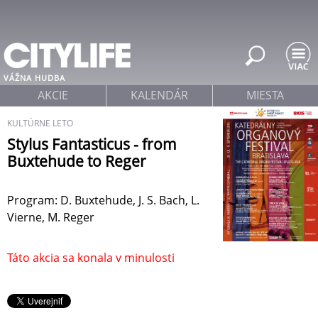
Jump to navigation
VÁŽNA HUDBA
AKCIE
KALENDÁR
MIESTA
KULTÚRNE LETO
Stylus Fantasticus - from
Buxtehude to Reger
Program: D. Buxtehude, J. S. Bach, L.
Vierne, M. Reger
Táto akcia sa konala v minulosti