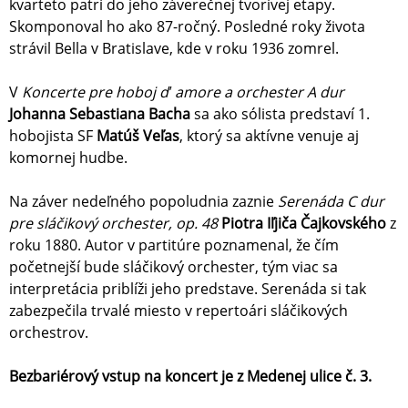
kvarteto patrí do jeho záverečnej tvorivej etapy.
Skomponoval ho ako 87-ročný. Posledné roky života
strávil Bella v Bratislave, kde v roku 1936 zomrel.
V
Koncerte pre hoboj d′ amore a orchester A dur
Johanna Sebastiana Bacha
sa ako sólista predstaví 1.
hobojista SF
Matúš Veľas
, ktorý sa aktívne venuje aj
komornej hudbe.
Na záver nedeľného popoludnia zaznie
Serenáda C dur
pre sláčikový orchester, op. 48
Piotra Iľjiča Čajkovského
z
roku 1880. Autor v partitúre poznamenal, že čím
početnejší bude sláčikový orchester, tým viac sa
interpretácia priblíži jeho predstave. Serenáda si tak
zabezpečila trvalé miesto v repertoári sláčikových
orchestrov.
Bezbariérový vstup na koncert je z Medenej ulice č. 3.