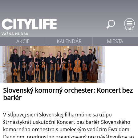
Jump to navigation
VÁŽNA HUDBA
AKCIE
KALENDÁR
MIESTA
Slovenský komorný orchester: Koncert bez
bariér
V Stĺpovej sieni Slovenskej filharmónie sa už po
štrnástykrát uskutoční Koncert bez bariér Slovenského
komorného orchestra s umeleckým vedúcim Ewaldom
Danelom, prednostne organizovaný pre návštevníkov so