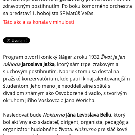
zdravotným postihnutím. Po boku komorného orchestra
sa predstaví 1. hobojista SF Matúš Veľas.
Táto akcia sa konala v minulosti
Program otvorí ikonický šláger z roku 1932
Život je jen
náhoda
Jaroslava Ježka
, ktorý sám trpel zrakovým a
sluchovým postihnutím. Napriek tomu sa dostal na
pražské konzervatórium, kde patril k najtalentovanejším
študentom. Jeho meno je neoddeliteľne späté s
divadlom známym ako Osvobozené divadlo, s tvorivým
okruhom Jiřího Voskovca a Jana Wericha.
Nasledovať bude
Nokturno
Jána Levoslava Bellu
, ktorý
bol aktívny ako skladateľ, dirigent, organista, pedagóg a
organizátor hudobného života.
Nokturno
pre sláčikové