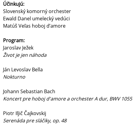
Účinkujú:
Slovenský komorný orchester
Ewald Danel umelecký vedúci
Matúš Veľas hoboj d’amore
Program:
Jaroslav Ježek
Život je jen náhoda
Ján Levoslav Bella
Nokturno
Johann Sebastian Bach
Koncert pre hoboj d'amore a orchester A dur, BWV 1055
Piotr Iľjič Čajkovskij
Serenáda pre sláčiky, op. 48