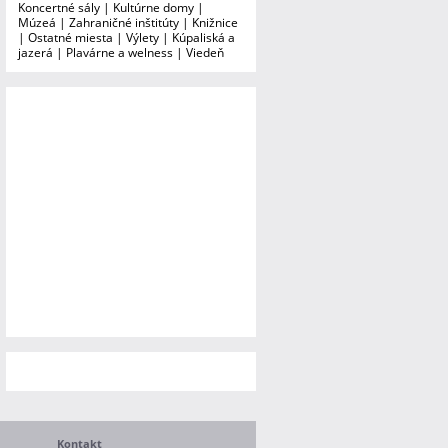
Koncertné sály
|
Kultúrne domy
|
Múzeá
|
Zahraničné inštitúty
|
Knižnice
|
Ostatné miesta
|
Výlety
|
Kúpaliská a
jazerá
|
Plavárne a welness
|
Viedeň
Kontakt