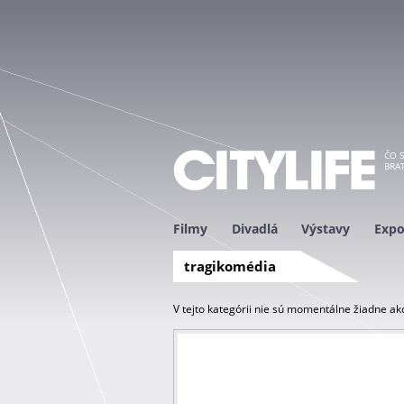
ČO S
BRAT
Filmy
Divadlá
Výstavy
Expo
tragikomédia
V tejto kategórii nie sú momentálne žiadne akc