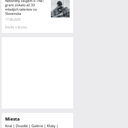
Rekordný záujem o TNE:
grant získalo až 33
mladých talentov zo
Slovenska
17.06.2026
ĎALŠIE V BLOGU
Miesta
Kiná
|
Divadlá
|
Galérie
|
Kluby
|