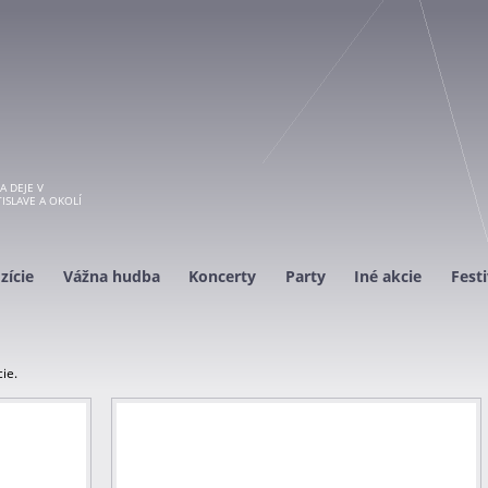
A DEJE V
ISLAVE A OKOLÍ
zície
Vážna hudba
Koncerty
Party
Iné akcie
Festi
ie.