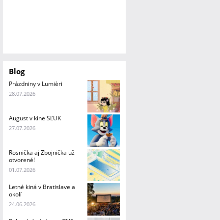
Blog
Prázdniny v Lumièri
28.07.2026
August v kine SĽUK
27.07.2026
Rosnička aj Zbojnička už
otvorené!
01.07.2026
Letné kiná v Bratislave a
okolí
24.06.2026