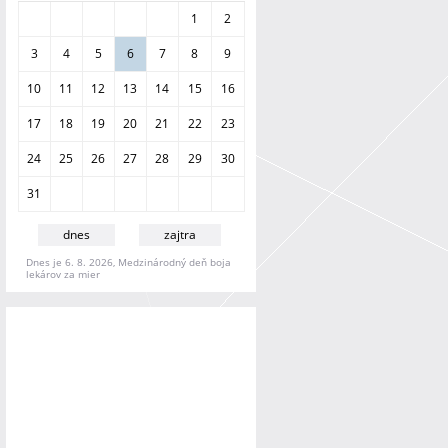
a
1
2
n
i
3
4
5
6
7
8
9
e
10
11
12
13
14
15
16
17
18
19
20
21
22
23
24
25
26
27
28
29
30
31
dnes
zajtra
Dnes je 6. 8. 2026, Medzinárodný deň boja
lekárov za mier