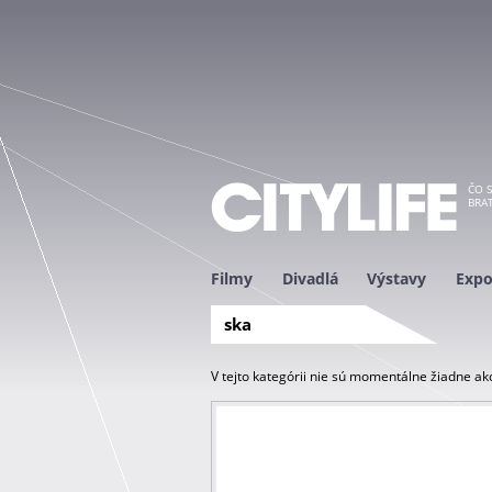
ČO S
BRAT
Filmy
Divadlá
Výstavy
Expo
ska
V tejto kategórii nie sú momentálne žiadne akc