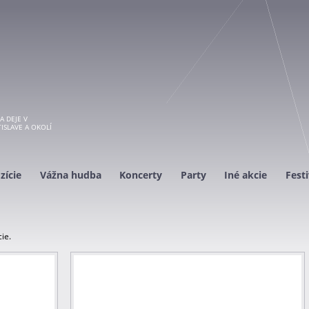
A DEJE V
ISLAVE A OKOLÍ
zície
Vážna hudba
Koncerty
Party
Iné akcie
Festi
ie.