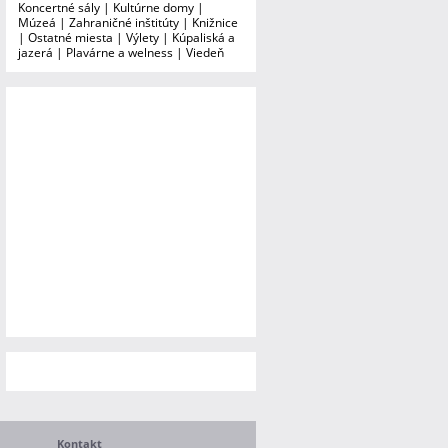
Koncertné sály
|
Kultúrne domy
|
Múzeá
|
Zahraničné inštitúty
|
Knižnice
|
Ostatné miesta
|
Výlety
|
Kúpaliská a
jazerá
|
Plavárne a welness
|
Viedeň
Kontakt