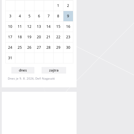
a
1
2
n
i
3
4
5
6
7
8
9
e
10
11
12
13
14
15
16
17
18
19
20
21
22
23
24
25
26
27
28
29
30
31
dnes
zajtra
Dnes je 9. 8. 2026, Deň Nagasaki