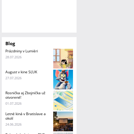
Blog
Prázdniny v Lumièri
28.07.2026
August v kine SĽUK
27.07.2026
Rosnička aj Zbojnička už
otvorené!
01.07.2026
Letné kiná v Bratislave a
okolí
24.06.2026