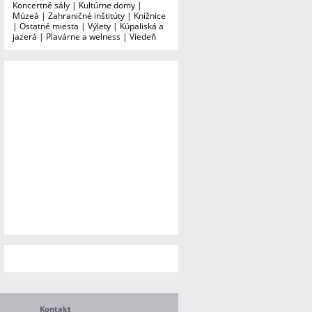
Koncertné sály
|
Kultúrne domy
|
Múzeá
|
Zahraničné inštitúty
|
Knižnice
|
Ostatné miesta
|
Výlety
|
Kúpaliská a
jazerá
|
Plavárne a welness
|
Viedeň
Kontakt