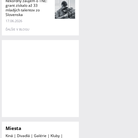
Rekordný záujem o TNE:
grant získalo až 33
mladých talentov zo
Slovenska
17.06.2026
ĎALŠIE V BLOGU
Miesta
Kiná
|
Divadlá
|
Galérie
|
Kluby
|