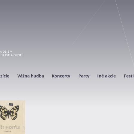
A DEJE V
ISLAVE A OKOLÍ
zície
Vážna hudba
Koncerty
Party
Iné akcie
Festi