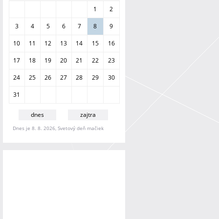
a
1
2
n
i
3
4
5
6
7
8
9
e
10
11
12
13
14
15
16
17
18
19
20
21
22
23
24
25
26
27
28
29
30
31
dnes
zajtra
Dnes je 8. 8. 2026, Svetový deň mačiek