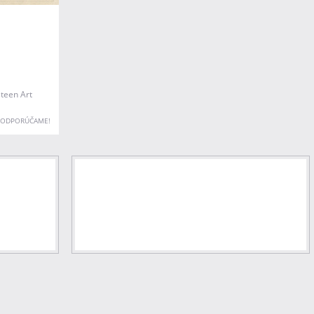
teen Art
ODPORÚČAME!