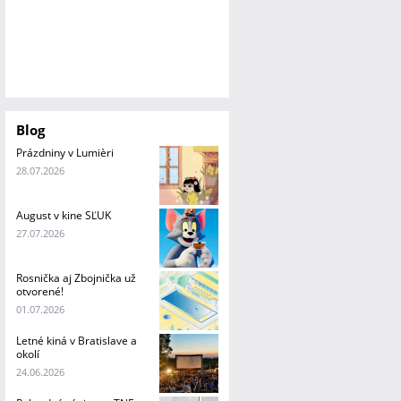
Blog
Prázdniny v Lumièri
28.07.2026
August v kine SĽUK
27.07.2026
Rosnička aj Zbojnička už
otvorené!
01.07.2026
Letné kiná v Bratislave a
okolí
24.06.2026