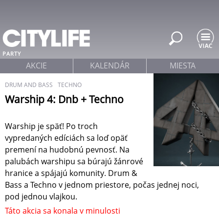
Jump to navigation
PARTY
AKCIE
KALENDÁR
MIESTA
DRUM AND BASS
TECHNO
Warship 4: Dnb + Techno
Warship je späť! Po troch
vypredaných edíciách sa loď opäť
premení na hudobnú pevnosť. Na
palubách warshipu sa búrajú žánrové
hranice a spájajú komunity. Drum &
Bass a Techno v jednom priestore, počas jednej noci,
pod jednou vlajkou.
Táto akcia sa konala v minulosti