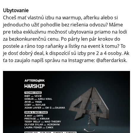
Ubytovanie
Chceš mať vlastnú izbu na warmup, afterku alebo si
jednoducho užiť pohodlie bez riešenia odvozu? Máme
pre teba exkluzívnu možnosť ubytovania priamo na lodi
za bezkonkurenčnú cenu. Po párty len pár krokov do
postele a ráno top raňanky a lístky na event k tomu? To
je dosť dobrý deal, k dispozícií sú izby pre 2 a 4 osoby. Ak
ťa to zaujalo napíš správu na Instagrame: @afterdarksk.