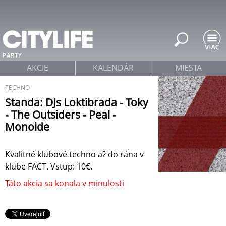
Jump to navigation
PARTY
AKCIE
KALENDÁR
MIESTA
TECHNO
Standa: DJs Loktibrada - Toky
- The Outsiders - Peal -
Monoide
Kvalitné klubové techno až do rána v
klube FACT. Vstup: 10€.
Táto akcia sa konala v minulosti