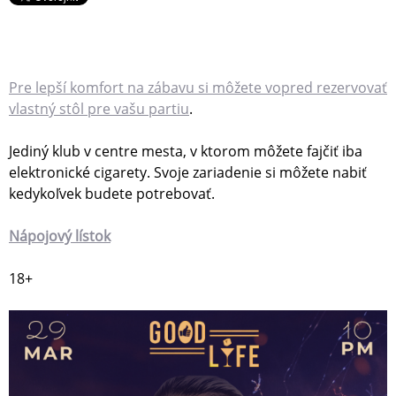
Pre lepší komfort na zábavu si môžete vopred rezervovať
vlastný stôl pre vašu partiu
.
Jediný klub v centre mesta, v ktorom môžete fajčiť iba
elektronické cigarety. Svoje zariadenie si môžete nabiť
kedykoľvek budete potrebovať.
Nápojový lístok
18+