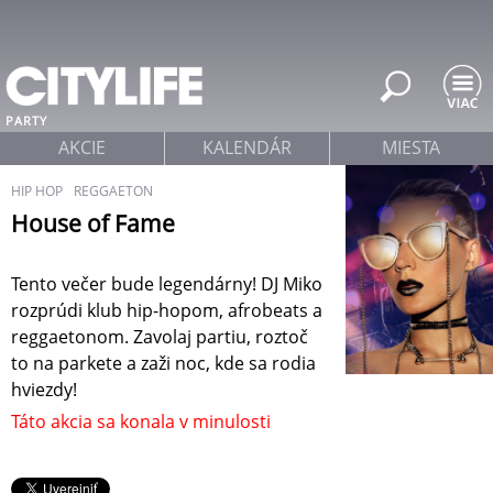
Jump to navigation
PARTY
AKCIE
KALENDÁR
MIESTA
HIP HOP
REGGAETON
House of Fame
Tento večer bude legendárny! DJ Miko
rozprúdi klub hip-hopom, afrobeats a
reggaetonom. Zavolaj partiu, roztoč
to na parkete a zaži noc, kde sa rodia
hviezdy!
Táto akcia sa konala v minulosti