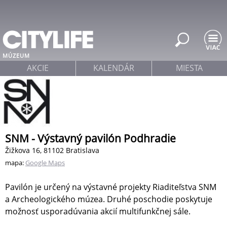
Jump to navigation
MÚZEUM
AKCIE
KALENDÁR
MIESTA
SNM - Výstavný pavilón Podhradie
Žižkova 16, 81102 Bratislava
mapa:
Google Maps
Pavilón je určený na výstavné projekty Riaditeľstva SNM
a Archeologického múzea. Druhé poschodie poskytuje
možnosť usporadúvania akcií multifunkčnej sále.