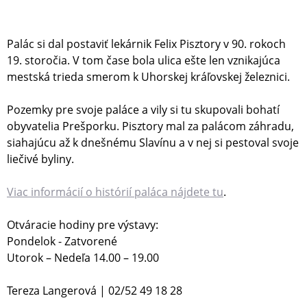
Palác si dal postaviť lekárnik Felix Pisztory v 90. rokoch
19. storočia. V tom čase bola ulica ešte len vznikajúca
mestská trieda smerom k Uhorskej kráľovskej železnici.
Pozemky pre svoje paláce a vily si tu skupovali bohatí
obyvatelia Prešporku. Pisztory mal za palácom záhradu,
siahajúcu až k dnešnému Slavínu a v nej si pestoval svoje
liečivé byliny.
Viac informácií o histórií paláca nájdete tu
.
Otváracie hodiny pre výstavy:
Pondelok - Zatvorené
Utorok – Nedeľa 14.00 – 19.00
Tereza Langerová | 02/52 49 18 28