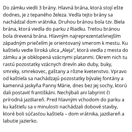
Do zámku viedli 3 brány. Hlavná brána, ktorá stojí ešte
dodnes, je z tepaného železa. Vedľa tejto brány sa
nachádzal dom vrátnika. Druhou bránou bola tzv. Biela
brána, ktorá viedla do parku z Riadku. Treťou bránou
bola drevená brána. Hlavným najreprezenta­tívnejším
západným priečelím je orientovaný smerom k mestu. Ku
kaštieľu vedie široká ulica „Aleja“, ktorá viedla z mesta do
zámku a je obklopená vzácnymi platanmi. Okrem nich tu
rastú pozostatky vzácnych drevín ako duby, buky,
smreky, smrekovec, gaštany a rôzne kvetenstvo. Vpravo
od kaštieľa sa nachádzajú pozostatky bývalej fontány a
kamenná jaskyňa Panny Márie, dnes bez jej sochy, ktorú
dali postaviť františkáni. Nechýbali ani labyrint či
prírodná jazdiareň. Pred hlavným vchodom do parku a
ku kaštieľu sa v minulosti nachádzali dobové stavby,
ktoré boli súčasťou kaštieľa – dom vrátnika, jazdiareň a
labutie jazierko.