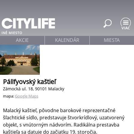
Jump to navigation
INÉ MIESTO
AKCIE
KALENDÁR
MIESTA
Pállfyovský kaštieľ
Zámocká ul. 18, 90101 Malacky
mapa:
Google Maps
Malacký kaštieľ, pôvodne barokové reprezentačné
šľachtické sídlo, predstavuje štvorkrídlový, uzatvorený
objekt, s vnútorným nádvorím. Radikálna prestavba
kaštieľa sa datuje do začiatku 19. storočia.