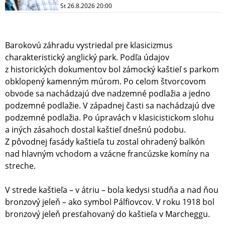
St 26.8.2026 20:00
Barokovú záhradu vystriedal pre klasicizmus
charakteristický anglický park. Podľa údajov
z historických dokumentov bol zámocký kaštieľ s parkom
obklopený kamenným múrom. Po celom štvorcovom
obvode sa nachádzajú dve nadzemné podlažia a jedno
podzemné podlažie. V západnej časti sa nachádzajú dve
podzemné podlažia. Po úpravách v klasicistickom slohu
a iných zásahoch dostal kaštieľ dnešnú podobu.
Z pôvodnej fasády kaštieľa tu zostal ohradený balkón
nad hlavným vchodom a vzácne francúzske komíny na
streche.
V strede kaštieľa – v átriu – bola kedysi studňa a nad ňou
bronzový jeleň – ako symbol Pálfiovcov. V roku 1918 bol
bronzový jeleň presťahovaný do kaštieľa v Marcheggu.