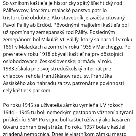
So vznikom kaštieľa je historicky spätý šľachtický rod
Pállfyovcov, ktorému malacké panstvo patrilo
tristoročné obdobie. Ako stavebník je zväčša citovaný
Pavol Pállfy ab Erdöd. Pôvodnými majiteľmi kaštieľa bol
už spomínaný zemepanský rod Pállfy. Posledným
zemepánom bol Mikuláš VI. Pállfy, ktorý sa narodil v roku
1861 v Malackách a zomrel v roku 1935 v Marcheggu. Po
prevrate v roku 1918 obývali kaštieľ najprv dôstojníci
oslobodzovacej československej armády. V roku
1933 získala pre svoj stredoškolský internát pre
chlapcov, rehoľa františkánov rádu sv. Františka
Assiského ako náhradu za tzv. patronátne povinnosti
celý kaštieľ s parkom.
Po roku 1945 sa užívatelia zámku vymieňali. V rokoch
1944 – 1945 tu boli nemeckým gestapom väznení a týraní
príslušníci SNP. Po vojne bol kaštieľ užívaný ako kasáreň
útvaru pohraničnej stráže. Po roku 1957 bola v kaštieli
zriadená nemocnica. Dnes je vlastníkom zámku mesto