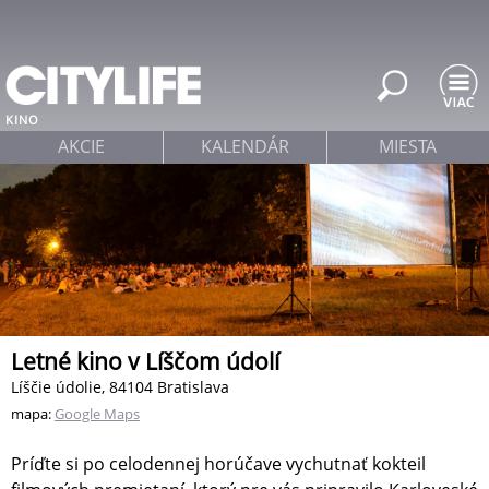
Jump to navigation
KINO
AKCIE
KALENDÁR
MIESTA
Letné kino v Líščom údolí
Líščie údolie, 84104 Bratislava
mapa:
Google Maps
Príďte si po celodennej horúčave vychutnať kokteil