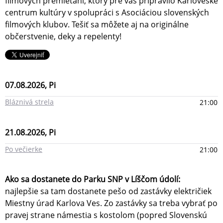
filmových premietaní, ktorý pre vás pripravilo Karloveské
centrum kultúry v spolupráci s Asociáciou slovenských
filmových klubov. Tešiť sa môžete aj na originálne
občerstvenie, deky a repelenty!
07.08.2026, Pi
Bláznivá strela
21:00
21.08.2026, Pi
Po večierke
21:00
Ako sa dostanete do Parku SNP v Líščom údolí:
najlepšie sa tam dostanete pešo od zastávky električiek
Miestny úrad Karlova Ves. Zo zastávky sa treba vybrať po
pravej strane námestia s kostolom (popred Slovenskú