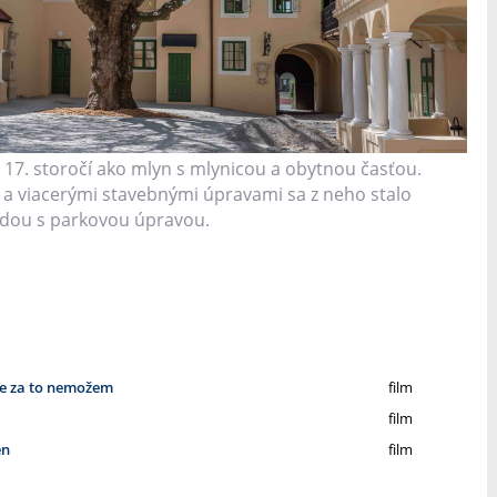
 17. storočí ako mlyn s mlynicou a obytnou časťou.
a viacerými stavebnými úpravami sa z neho stalo
radou s parkovou úpravou.
že za to nemožem
film
film
en
film