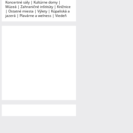
Koncertné sály
|
Kultúrne domy
|
Múzeá
|
Zahraničné inštitúty
|
Knižnice
|
Ostatné miesta
|
Výlety
|
Kúpaliská a
jazerá
|
Plavárne a welness
|
Viedeň