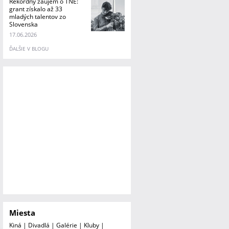
Rekordný záujem o TNE:
grant získalo až 33
mladých talentov zo
Slovenska
17.06.2026
ĎALŠIE V BLOGU
Miesta
Kiná
|
Divadlá
|
Galérie
|
Kluby
|