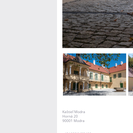
Kaštieľ Modra
Horná 20
90001
Modra