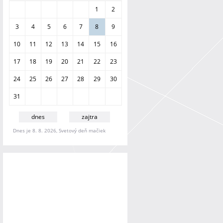
a
1
2
n
i
3
4
5
6
7
8
9
e
10
11
12
13
14
15
16
17
18
19
20
21
22
23
24
25
26
27
28
29
30
31
dnes
zajtra
Dnes je 8. 8. 2026, Svetový deň mačiek