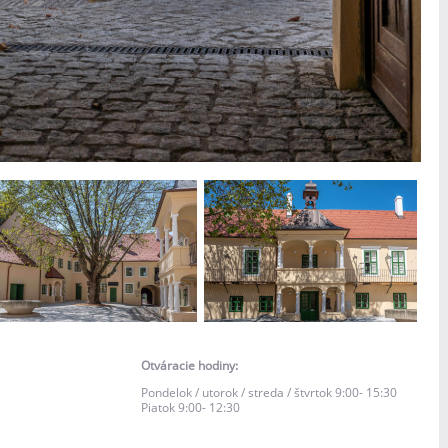
Otváracie hodiny:
Pondelok / utorok / streda / štvrtok 9:00- 15:30
Piatok 9:00- 12:30