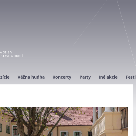
A DEJE V
ISLAVE A OKOLÍ
zície
Vážna hudba
Koncerty
Party
Iné akcie
Festi