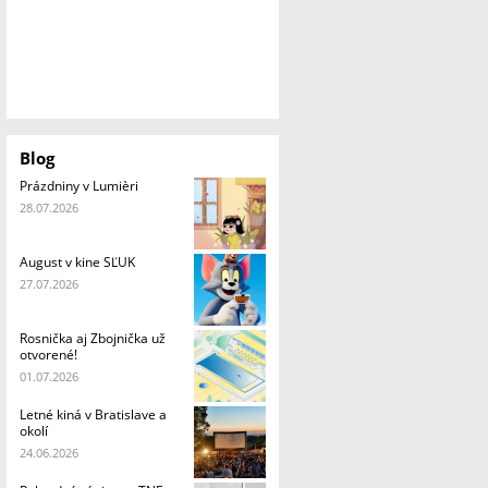
Blog
Prázdniny v Lumièri
28.07.2026
August v kine SĽUK
27.07.2026
Rosnička aj Zbojnička už
otvorené!
01.07.2026
Letné kiná v Bratislave a
okolí
24.06.2026