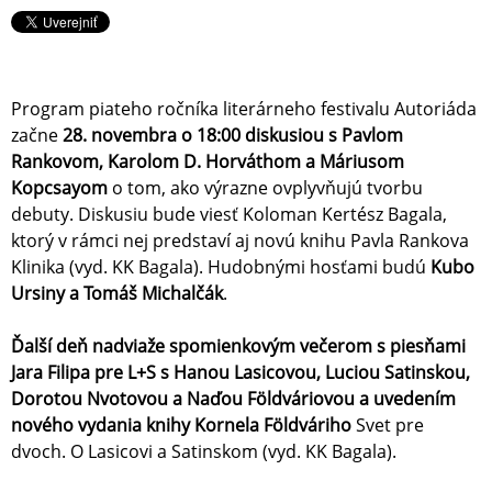
Program piateho ročníka literárneho festivalu Autoriáda
začne
28. novembra o 18:00 diskusiou s Pavlom
Rankovom, Karolom D. Horváthom a Máriusom
Kopcsayom
o tom, ako výrazne ovplyvňujú tvorbu
debuty. Diskusiu bude viesť Koloman Kertész Bagala,
ktorý v rámci nej predstaví aj novú knihu Pavla Rankova
Klinika (vyd. KK Bagala). Hudobnými hosťami budú
Kubo
Ursiny a Tomáš Michalčák
.
Ďalší deň nadviaže spomienkovým večerom s piesňami
Jara Filipa pre L+S s Hanou Lasicovou, Luciou Satinskou,
Dorotou Nvotovou a Naďou Földváriovou a uvedením
nového vydania knihy Kornela Földváriho
Svet pre
dvoch. O Lasicovi a Satinskom (vyd. KK Bagala).