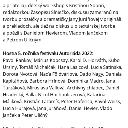
a priatelia), detský workshop s Kristínou Soboň,
redaktorkou časopisu Slniečko, diskusiu zameranú na
tvorbu prozaičky a dramatičky Jany Juráňovej v origináli
a prekladoch, ale tiež na diskusiu o textárskej tvorbe
a poézii s Danielom Hevierom, Vladom Jančekom
a Petrom Uličným.
Hostia 5. ročníka festivalu Autoriáda 2022:
Pavol Rankov, Márius Kopcsay, Karol D. Horváth, Kubo
Ursiny, Tomáš Michalčák, Hana Lasicová, Lucia Satinská,
Dorota Nvotová, Naďa Földváriová, Dado Nagy, Daniela
Kapitáňová, Barbora Hrínová, Dominika Madro, Jana
Turzáková, Miroslava Vallová, Archívny chlapec, Daniel
Hradecký, Balla, Nicol Hochholczerová, Katarína
Máliková, Kristián Lazarčík, Peter Hoferica, Pavol Weiss,
Lucia Hurajová, Jana Juráňová, Daniel Hevier, Vlado
Janček a Peter Uličný.