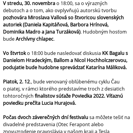
V stredu, 30. novembra
o 18:00, sa o výrazných
debutoch a o tom, ako ovplyvňujú autorskú tvorbu
pozhovára Miroslava Vallová so štvoricou slovenských
autoriek (Daniela Kapitáňová, Barbora Hrínová,
Dominika Madro a Jana Turzáková)
. Hudobným hosťom
bude
Archívny chlapec
.
Vo štvrtok
o 18:00 bude nasledovať diskusia
KK Bagalu s
Danielom Hradeckým, Ballom a Nicol Hochholczerovou,
podujatie bude hudobne sprevádzať Katarína Máliková.
Piatok, 2. 12
., bude venovaný obľúbenému cyklu Čau
o piatej, v rámci ktorého predstavíme troch z desiatich
tohtoročných
finalistov súťaže Poviedka 2022. Víťaznú
poviedku prečíta Lucia Hurajová.
Počas dvoch záverečných dní festivalu
sa môžete tešiť na
divadelné predstavenia (Otec Ferapont alebo
znovuzrodenie pravoslávia v našom kraji a Tesla