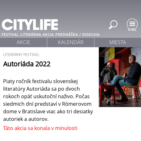
Jump to navigation
FESTIVAL
LITERÁRNA AKCIA
PREDNÁŠKA / DISKUSIA
AKCIE
KALENDÁR
MIESTA
LITERÁRNY FESTIVAL
Autoriáda 2022
Piaty ročník festivalu slovenskej
literatúry Autoriáda sa po dvoch
rokoch opäť uskutoční naživo. Počas
siedmich dní predstaví v Rómerovom
dome v Bratislave viac ako tri desiatky
autoriek a autorov.
Táto akcia sa konala v minulosti