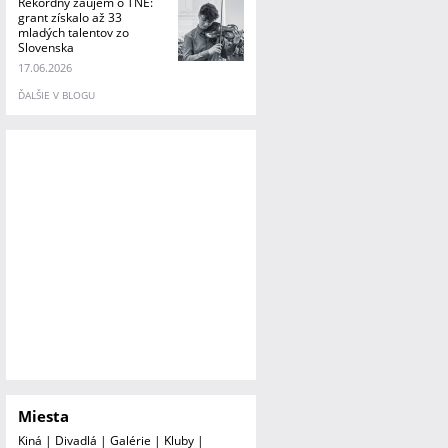
Rekordný záujem o TNE:
grant získalo až 33
mladých talentov zo
Slovenska
17.06.2026
ĎALŠIE V BLOGU
Miesta
Kiná
|
Divadlá
|
Galérie
|
Kluby
|