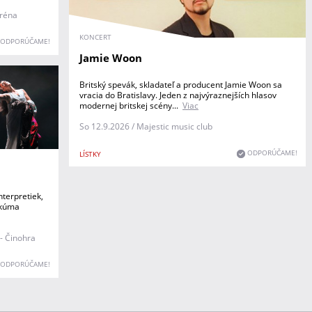
aréna
KONCERT
ODPORÚČAME!
Jamie Woon
Britský spevák, skladateľ a producent Jamie Woon sa
vracia do Bratislavy. Jeden z najvýraznejších hlasov
modernej britskej scény...
Viac
So 12.9.2026 / Majestic music club
ODPORÚČAME!
LÍSTKY
nterpretiek,
skúma
- Činohra
ODPORÚČAME!