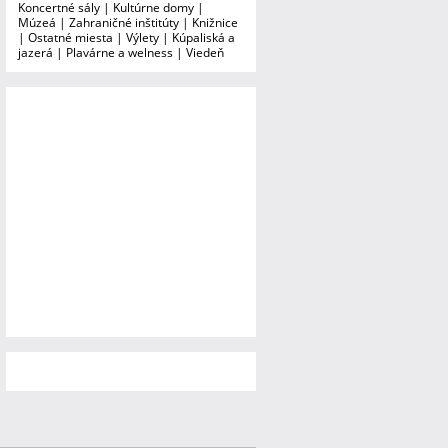
Koncertné sály
|
Kultúrne domy
|
Múzeá
|
Zahraničné inštitúty
|
Knižnice
|
Ostatné miesta
|
Výlety
|
Kúpaliská a
jazerá
|
Plavárne a welness
|
Viedeň