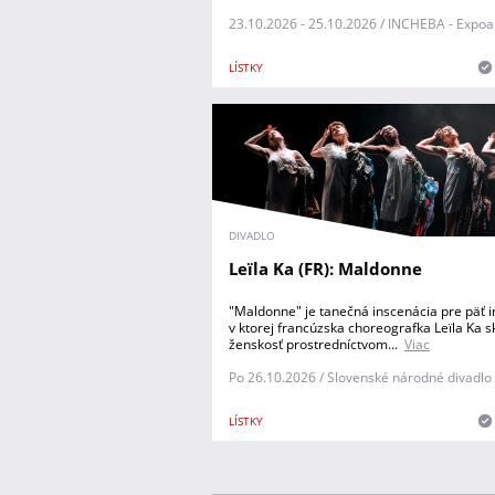
23.10.2026 - 25.10.2026 / INCHEBA - Expo
LÍSTKY
DIVADLO
Leïla Ka (FR): Maldonne
"Maldonne" je tanečná inscenácia pre päť i
v ktorej francúzska choreografka Leïla Ka 
ženskosť prostredníctvom...
Viac
Po 26.10.2026 / Slovenské národné divadlo 
LÍSTKY