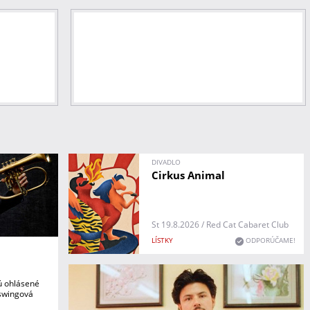
DIVADLO
Cirkus Animal
St 19.8.2026 / Red Cat Cabaret Club
LÍSTKY
ODPORÚČAME!
sú ohlásené
oswingová