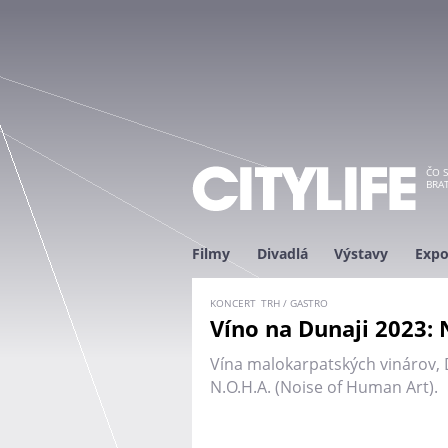
ČO S
BRAT
Filmy
Divadlá
Výstavy
Expo
KONCERT
TRH / GASTRO
Víno na Dunaji 2023: 
Vína malokarpatských vinárov, D
N.O.H.A. (Noise of Human Art).