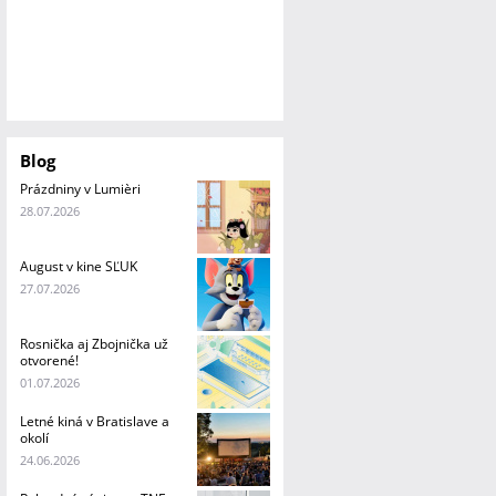
Blog
Prázdniny v Lumièri
28.07.2026
August v kine SĽUK
27.07.2026
Rosnička aj Zbojnička už
otvorené!
01.07.2026
Letné kiná v Bratislave a
okolí
24.06.2026