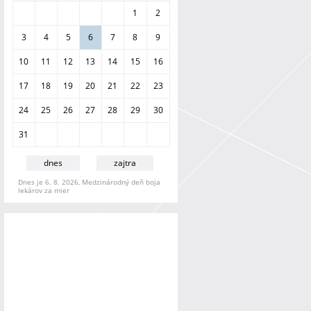
a
1
2
n
i
3
4
5
6
7
8
9
e
10
11
12
13
14
15
16
17
18
19
20
21
22
23
24
25
26
27
28
29
30
31
dnes
zajtra
Dnes je 6. 8. 2026, Medzinárodný deň boja
lekárov za mier