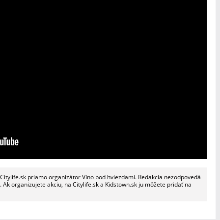
a Citylife.sk priamo organizátor Víno pod hviezdami. Redakcia nezodpovedá
Ak organizujete akciu, na Citylife.sk a Kidstown.sk ju môžete pridať na