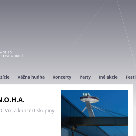
A DEJE V
ISLAVE A OKOLÍ
zície
Vážna hudba
Koncerty
Party
Iné akcie
Festi
N.O.H.A.
J Vix, a koncert skupiny