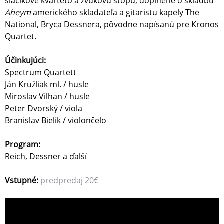
sláčikové kvarteto a zvukovú stopu, doplnené o skladbu
Aheym
amerického skladateľa a gitaristu kapely The
National, Bryca Dessnera, pôvodne napísanú pre Kronos
Quartet.
Účinkujúci:
Spectrum Quartett
Ján Kružliak ml. / husle
Miroslav Vilhan / husle
Peter Dvorský / viola
Branislav Bielik / violončelo
Program:
Reich, Dessner a ďalší
Vstupné:
predpredaj 20€