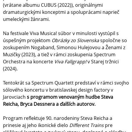
(vrátane albumu CUBUS (2022)), originálnymi
dramaturgickými konceptmi a spoluprácami naprieč
umeleckými žánrami.
Na festivale Viva Musica! súbor v minulosti vystúpil s
úspešným projektom
Obrázky zo Slovenska
spoločne so
zoskupením Nogaband, Simonou Hulejovou a Ženami z
Muzičky (2023), a tiež v rámci zoskupenia Spectrum
Orchestra na koncerte
Viva Fallgrapp!
v Starej tržnici
(2024).
Tentokrát sa Spectrum Quartett predstaví v rámci svojho
sólového koncertu v bratislavskej design factory v
Jarovciach
s programom venovaným hudbe Steva
Reicha, Bryca Dessnera a ďalších autorov.
Program reflektuje 90. narodeniny Steva Reicha a
prinesie aj jeho ikonické dielo
Different Trains
pre