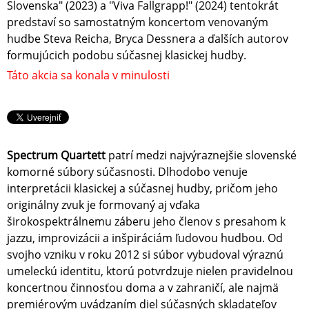
Slovenska" (2023) a "Viva Fallgrapp!" (2024) tentokrát
predstaví so samostatným koncertom venovaným
hudbe Steva Reicha, Bryca Dessnera a ďalších autorov
formujúcich podobu súčasnej klasickej hudby.
Táto akcia sa konala v minulosti
Spectrum Quartett
patrí medzi najvýraznejšie slovenské
komorné súbory súčasnosti. Dlhodobo venuje
interpretácii klasickej a súčasnej hudby, pričom jeho
originálny zvuk je formovaný aj vďaka
širokospektrálnemu záberu jeho členov s presahom k
jazzu, improvizácii a inšpiráciám ľudovou hudbou. Od
svojho vzniku v roku 2012 si súbor vybudoval výraznú
umeleckú identitu, ktorú potvrdzuje nielen pravidelnou
koncertnou činnosťou doma a v zahraničí, ale najmä
premiérovým uvádzaním diel súčasných skladateľov