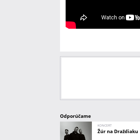
Odporúčame
KONCERT
Žúr na Draždiaku