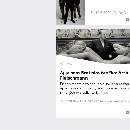
So 15.8.2026 / Veľký Dra
VÝSTAVA
Aj ja som Bratislavčan*ka: Arth
Fleischmann
Príbeh mesta netvoria len elity. Jeho podob
aj remeselníci, umelci, úradníci a reprezent
mnohých profesií, ktorí...
Viac
21.7.2026 - 31.8.2026 / Múzeum mesta Bra