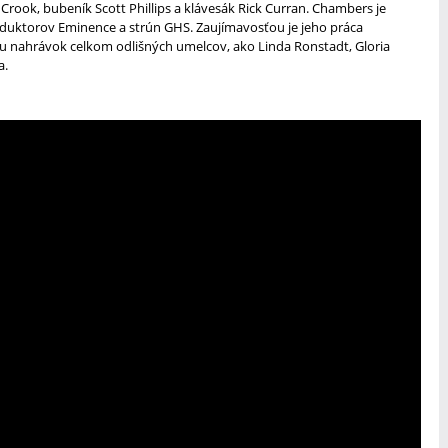
 Crook, bubeník Scott Phillips a klávesák Rick Curran. Chambers je
uktorov Eminence a strún GHS. Zaujímavosťou je jeho práca
ku nahrávok celkom odlišných umelcov, ako Linda Ronstadt, Gloria
a.