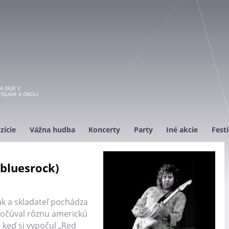
A DEJE V
ISLAVE A OKOLÍ
zície
Vážna hudba
Koncerty
Party
Iné akcie
Festi
bluesrock)
ák a skladateľ pochádza
počúval rôznu americkú
 keď si vypočul „Red