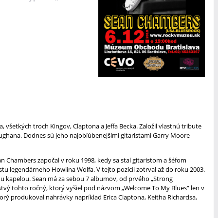
všetkých troch Kingov, Claptona a Jeffa Becka. Založil vlastnú tribute
ughana. Dodnes sú jeho najobľúbenejšími gitaristami Garry Moore
ean Chambers započal v roku 1998, kedy sa stal gitaristom a šéfom
tu legendárneho Howlina Wolfa. V tejto pozícii zotrval až do roku 2003.
nou kapelou. Sean má za sebou 7 albumov, od prvého „Strong
stvý tohto ročný, ktorý vyšiel pod názvom „Welcome To My Blues“ len v
torý produkoval nahrávky napríklad Erica Claptona, Keitha Richardsa,