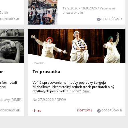
19.9.2026 - 19.9.2026 / Panenská
ždiak
ulica a okolie
ODPORÚČAME!
ODPORÚČAME!
DIVADLO
ur
Tri prasiatka
u formovali
Voľné spracovanie na motívy poviedky Sergeja
anti
Michalkova. Nesmrteľný príbeh troch prasiatok plný
chytľavých pesničiek je tu opäť.
Viac
tislavy (MMB)
Ne 27.9.2026 / DPOH
ODPORÚČAME!
KIDSTOWN
ODPORÚČAME!
LÍSTKY