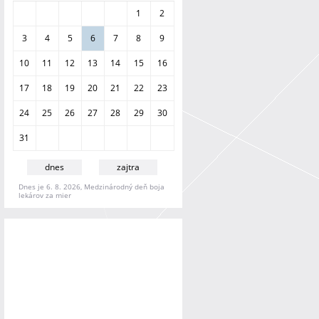
a
1
2
n
i
3
4
5
6
7
8
9
e
10
11
12
13
14
15
16
17
18
19
20
21
22
23
24
25
26
27
28
29
30
31
dnes
zajtra
Dnes je 6. 8. 2026, Medzinárodný deň boja
lekárov za mier