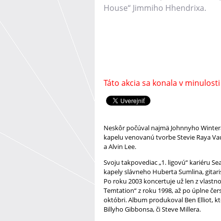
House“ Jimmiho Hhendrixa.
Táto akcia sa konala v minulosti
Neskôr počúval najmä Johnnyho Wintera, 
kapelu venovanú tvorbe Stevie Raya Va
a Alvin Lee.
Svoju takpovediac „1. ligovú“ kariéru S
kapely slávneho Huberta Sumlina, gitaris
Po roku 2003 koncertuje už len z vlast
Temtation“ z roku 1998, až po úplne čer
októbri. Album produkoval Ben Elliot, k
Billyho Gibbonsa, či Steve Millera.