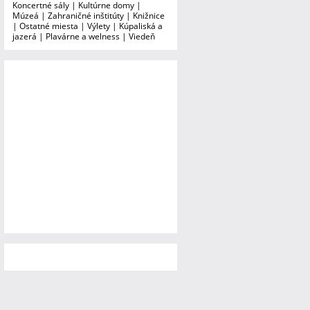
Koncertné sály
|
Kultúrne domy
|
Múzeá
|
Zahraničné inštitúty
|
Knižnice
|
Ostatné miesta
|
Výlety
|
Kúpaliská a
jazerá
|
Plavárne a welness
|
Viedeň