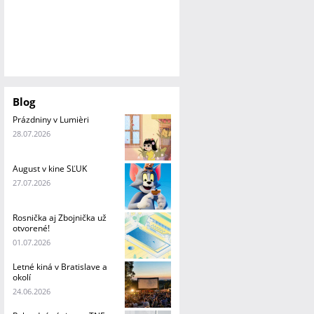
Blog
Prázdniny v Lumièri
28.07.2026
August v kine SĽUK
27.07.2026
Rosnička aj Zbojnička už
otvorené!
01.07.2026
Letné kiná v Bratislave a
okolí
24.06.2026