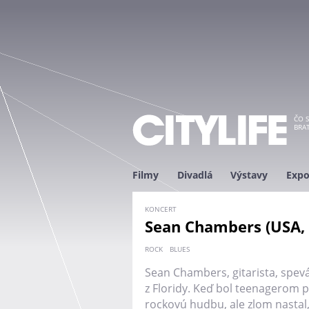
ČO S
BRAT
Filmy
Divadlá
Výstavy
Expo
KONCERT
Sean Chambers (USA, 
ROCK
BLUES
Sean Chambers, gitarista, spev
z Floridy. Keď bol teenagerom 
rockovú hudbu, ale zlom nastal,