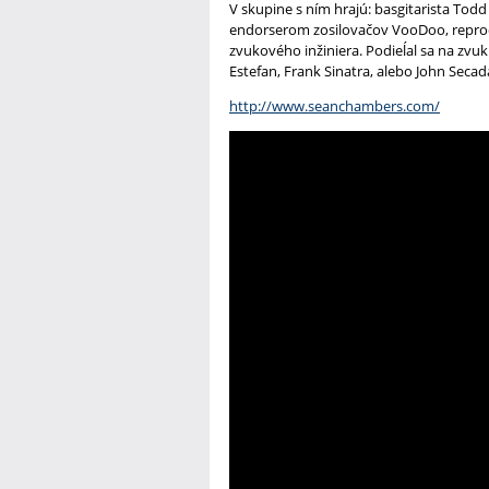
V skupine s ním hrajú: basgitarista Todd
endorserom zosilovačov VooDoo, reprod
zvukového inžiniera. Podieĺal sa na zvu
Estefan, Frank Sinatra, alebo John Secad
http://www.seanchambers.com/