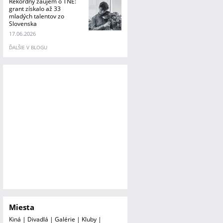
Rekordný záujem o TNE:
grant získalo až 33
mladých talentov zo
Slovenska
17.06.2026
ĎALŠIE V BLOGU
Miesta
Kiná
|
Divadlá
|
Galérie
|
Kluby
|