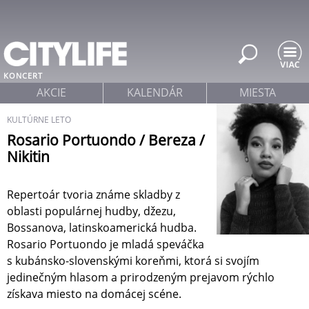
Jump to navigation
KONCERT
AKCIE
KALENDÁR
MIESTA
KULTÚRNE LETO
Rosario Portuondo / Bereza /
Nikitin
Repertoár tvoria známe skladby z
oblasti populárnej hudby, džezu,
Bossanova, latinskoamerická hudba.
Rosario Portuondo je mladá speváčka
s kubánsko-slovenskými koreňmi, ktorá si svojím
jedinečným hlasom a prirodzeným prejavom rýchlo
získava miesto na domácej scéne.