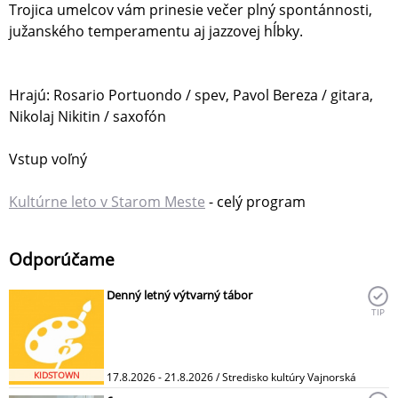
Trojica umelcov vám prinesie večer plný spontánnosti,
južanského temperamentu aj jazzovej hĺbky.
Hrajú: Rosario Portuondo / spev, Pavol Bereza / gitara,
Nikolaj Nikitin / saxofón
Vstup voľný
Kultúrne leto v Starom Meste
- celý program
Odporúčame
Denný letný výtvarný tábor
TIP
KIDSTOWN
17.8.2026 - 21.8.2026 / Stredisko kultúry Vajnorská