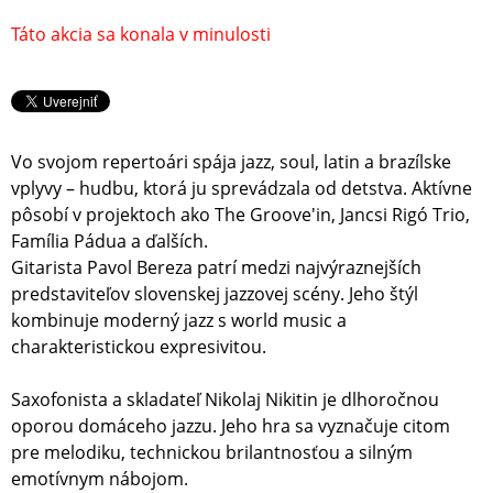
Táto akcia sa konala v minulosti
Vo svojom repertoári spája jazz, soul, latin a brazílske
vplyvy – hudbu, ktorá ju sprevádzala od detstva. Aktívne
pôsobí v projektoch ako The Groove'in, Jancsi Rigó Trio,
Família Pádua a ďalších.
Gitarista Pavol Bereza patrí medzi najvýraznejších
predstaviteľov slovenskej jazzovej scény. Jeho štýl
kombinuje moderný jazz s world music a
charakteristickou expresivitou.
Saxofonista a skladateľ Nikolaj Nikitin je dlhoročnou
oporou domáceho jazzu. Jeho hra sa vyznačuje citom
pre melodiku, technickou brilantnosťou a silným
emotívnym nábojom.