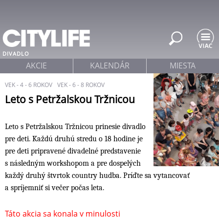
Jump to navigation
DIVADLO
AKCIE
KALENDÁR
MIESTA
VEK - 4 - 6 ROKOV
VEK - 6 - 8 ROKOV
Leto s Petržalskou Tržnicou
Leto s Petržalskou Tržnicou prinesie divadlo
pre deti. Každú druhú stredu o 18 hodine je
pre deti pripravené divadelné predstavenie
s následným workshopom a pre dospelých
každý druhý štvrtok country hudba. Príďte sa vytancovať
a spríjemniť si večer počas leta.
Táto akcia sa konala v minulosti