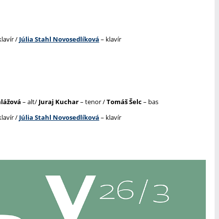
lavír /
Júlia Stahl Novosedlíková
– klavír
alážová
– alt/
Juraj Kuchar
– tenor /
Tomáš Šelc
– bas
lavír /
Júlia Stahl Novosedlíková
– klavír