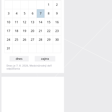
a
1
2
n
i
3
4
5
6
7
8
9
e
10
11
12
13
14
15
16
17
18
19
20
21
22
23
24
25
26
27
28
29
30
31
dnes
zajtra
Dnes je 7. 8. 2026, Medzinárodný deň
odpúšťania