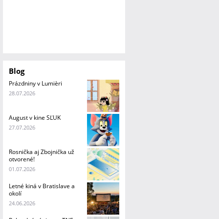
Blog
Prázdniny v Lumièri
28.07.2026
August v kine SĽUK
27.07.2026
Rosnička aj Zbojnička už
otvorené!
01.07.2026
Letné kiná v Bratislave a
okolí
24.06.2026