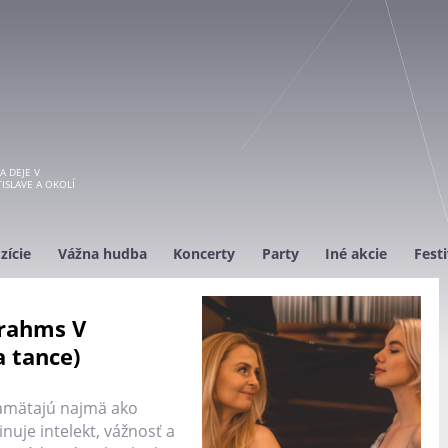
A DEJE V
ISLAVE A OKOLÍ
zície
Vážna hudba
Koncerty
Party
Iné akcie
Festi
Brahms V
a tance)
amätajú najmä ako
nuje intelekt, vážnosť a