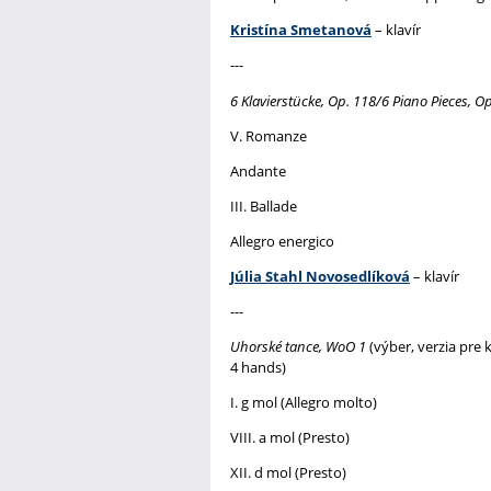
Kristína Smetanová
– klavír
---
6 Klavierstücke, Op. 118/6 Piano Pieces, O
V. Romanze
Andante
III. Ballade
Allegro energico
Júlia Stahl Novosedlíková
– klavír
---
Uhorské tance, WoO 1
(výber, verzia pre 
4 hands)
I. g mol (Allegro molto)
VIII. a mol (Presto)
XII. d mol (Presto)