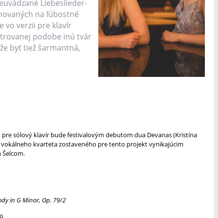
neuvádzané Liebeslieder-
onovaných na ľúbostné
 vo verzii pre klavír
trovanej podobe inú tvár
že byť tiež šarmantná,
re sólový klavír bude festivalovým debutom dua Devanas (Kristína
a vokálneho kvarteta zostaveného pre tento projekt vynikajúcim
 Šelcom.
ody in G Minor, Op. 79/2
ro