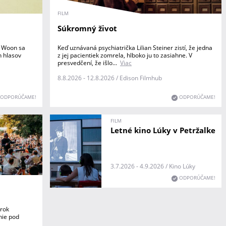
FILM
Súkromný život
e Woon sa
Keď uznávaná psychiatrička Lilian Steiner zistí, že jedna
h hlasov
z jej pacientiek zomrela, hlboko ju to zasiahne. V
presvedčení, že išlo...
Viac
8.8.2026 - 12.8.2026 / Edison Filmhub
ODPORÚČAME!
ODPORÚČAME!
FILM
Letné kino Lúky v Petržalke
3.7.2026 - 4.9.2026 / Kino Lúky
ODPORÚČAME!
 rok
nie pod