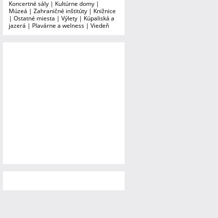
Koncertné sály
|
Kultúrne domy
|
Múzeá
|
Zahraničné inštitúty
|
Knižnice
|
Ostatné miesta
|
Výlety
|
Kúpaliská a
jazerá
|
Plavárne a welness
|
Viedeň