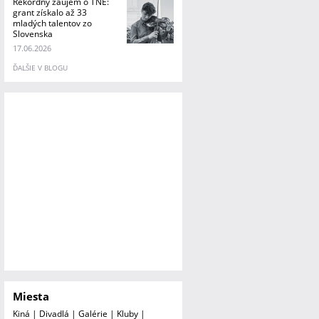
Rekordný záujem o TNE:
grant získalo až 33
mladých talentov zo
Slovenska
17.06.2026
ĎALŠIE V BLOGU
Miesta
Kiná
|
Divadlá
|
Galérie
|
Kluby
|