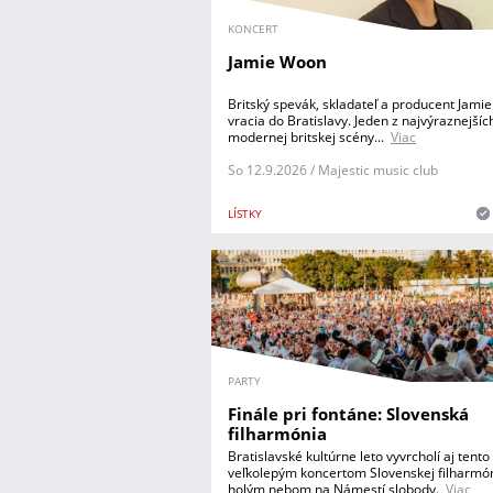
KONCERT
Jamie Woon
Britský spevák, skladateľ a producent Jami
vracia do Bratislavy. Jeden z najvýraznejšíc
modernej britskej scény...
Viac
So 12.9.2026 / Majestic music club
LÍSTKY
PARTY
Finále pri fontáne: Slovenská
filharmónia
Bratislavské kultúrne leto vyvrcholí aj tento
veľkolepým koncertom Slovenskej filharmó
holým nebom na Námestí slobody.
Viac