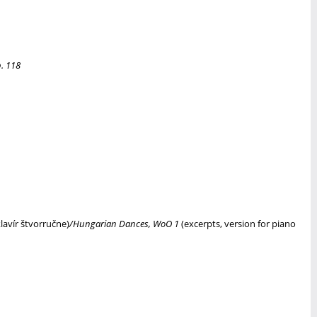
p. 118
klavír štvorručne)
/Hungarian Dances, WoO 1
(excerpts, version for piano