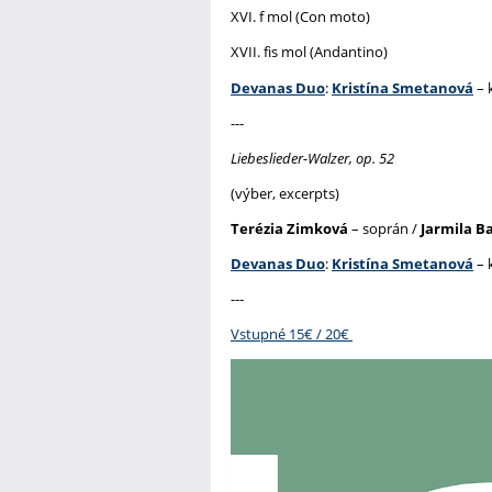
XVI. f mol (Con moto)
XVII. fis mol (Andantino)
Devanas Duo
:
Kristína Smetanová
– k
---
Liebeslieder-Walzer, op. 52
(výber, excerpts)
Terézia Zimková
– soprán /
Jarmila B
Devanas Duo
:
Kristína Smetanová
– k
---
Vstupné 15€ / 20€