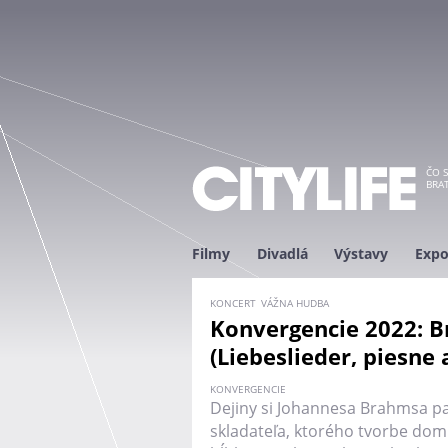
ČO S
BRAT
Filmy
Divadlá
Výstavy
Expo
KONCERT
VÁŽNA HUDBA
Konvergencie 2022: 
(Liebeslieder, piesne 
KONVERGENCIE
Dejiny si Johannesa Brahmsa p
skladateľa, ktorého tvorbe domi