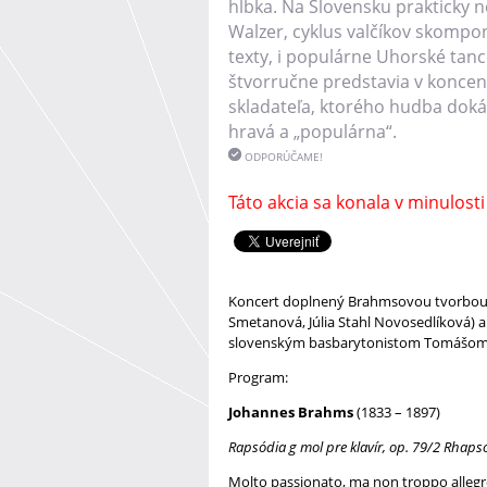
hĺbka. Na Slovensku prakticky 
Walzer, cyklus valčíkov skomp
texty, i populárne Uhorské tance
štvorručne predstavia v koncen
skladateľa, ktorého hudba doká
hravá a „populárna“.
ODPORÚČAME!
Táto akcia sa konala v minulosti
Koncert doplnený Brahmsovou tvorbou p
Smetanová, Júlia Stahl Novosedlíková) 
slovenským basbarytonistom Tomášom
Program:
Johannes Brahms
(1833 – 1897)
Rapsódia g mol pre klavír, op. 79/2 Rhaps
Molto passionato, ma non troppo alleg