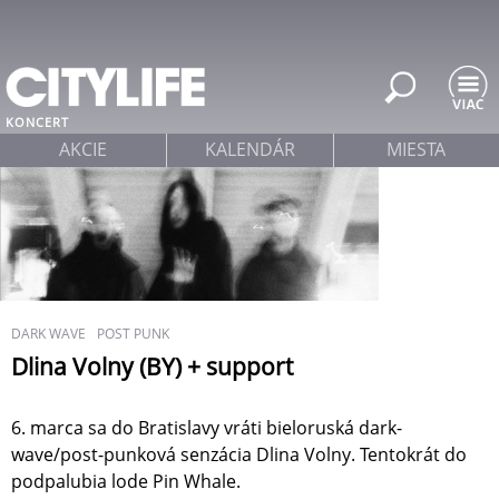
Jump to navigation
KONCERT
AKCIE
KALENDÁR
MIESTA
DARK WAVE
POST PUNK
Dlina Volny (BY) + support
6. marca sa do Bratislavy vráti bieloruská dark-
wave/post-punková senzácia Dlina Volny. Tentokrát do
podpalubia lode Pin Whale.