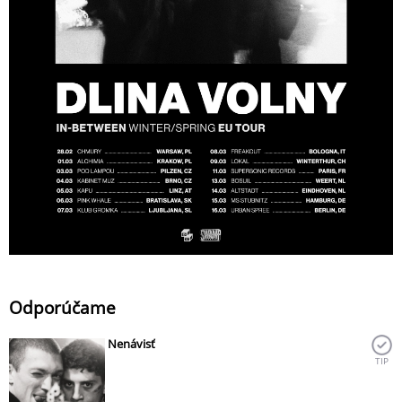
Odporúčame
Nenávisť
TIP