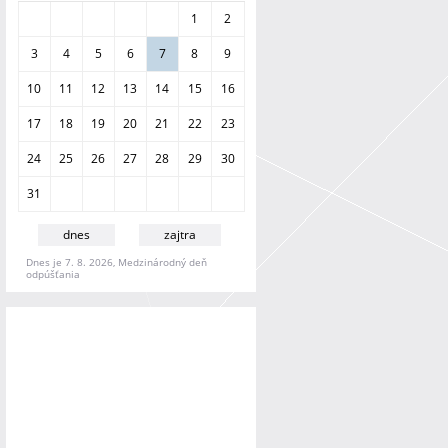
a
1
2
n
i
3
4
5
6
7
8
9
e
10
11
12
13
14
15
16
17
18
19
20
21
22
23
24
25
26
27
28
29
30
31
dnes
zajtra
Dnes je 7. 8. 2026, Medzinárodný deň
odpúšťania