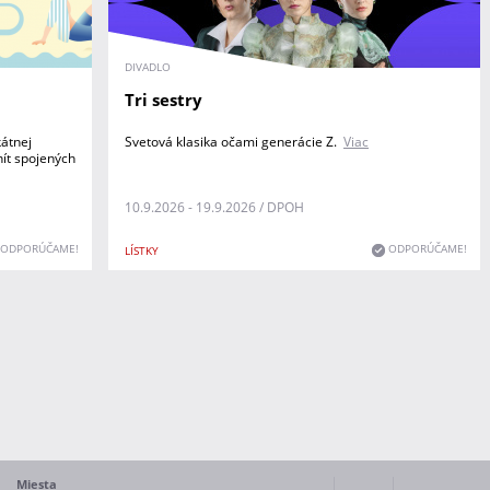
DIVADLO
Tri sestry
kátnej
Svetová klasika očami generácie Z.
Viac
nít spojených
10.9.2026 - 19.9.2026 / DPOH
ODPORÚČAME!
ODPORÚČAME!
LÍSTKY
Miesta