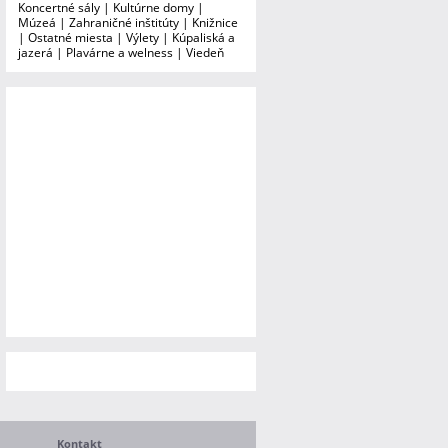
Koncertné sály
|
Kultúrne domy
|
Múzeá
|
Zahraničné inštitúty
|
Knižnice
|
Ostatné miesta
|
Výlety
|
Kúpaliská a
jazerá
|
Plavárne a welness
|
Viedeň
Kontakt