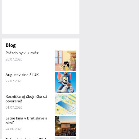
Blog
Prázdniny v Lumièri
28.07.2026
August v kine SĽUK
27.07.2026
Rosnička aj Zbojnička už
otvorené!
01.07.2026
Letné kiná v Bratislave a
okolí
24.06.2026