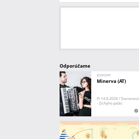
Odporúčame
KONCERT
Minerva (AT)
Pi 14.8.2026 / Staromes
- Zichyho palác