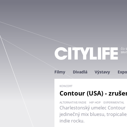
ČO S
BRAT
Filmy
Divadlá
Výstavy
Expo
KONCERT
Contour (USA) - zruše
ALTERNATIVE/INDIE
HIP HOP
EXPERIMENTAL
Charlestonský umelec Contour p
jedinečný mix bluesu, tropicali
indie rocku.