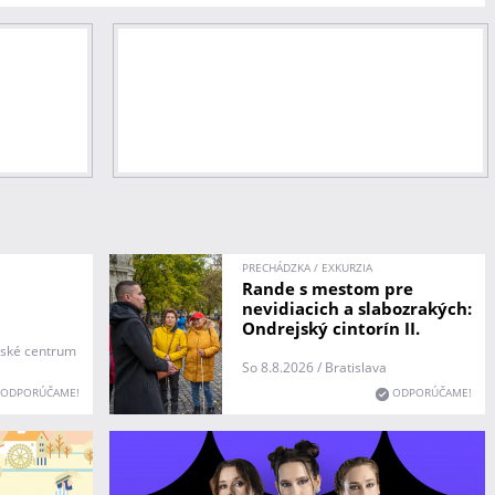
PRECHÁDZKA / EXKURZIA
Rande s mestom pre
nevidiacich a slabozrakých:
Ondrejský cintorín II.
tské centrum
So 8.8.2026 / Bratislava
ODPORÚČAME!
ODPORÚČAME!