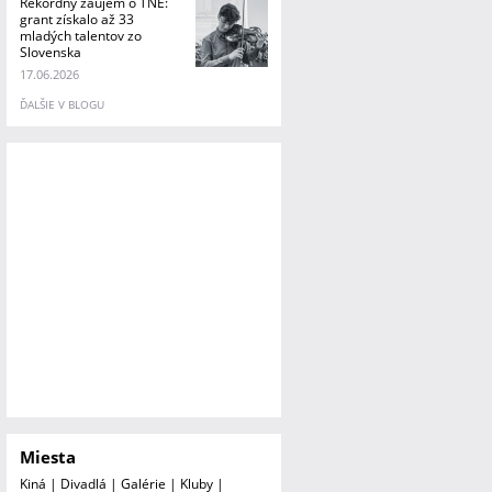
Rekordný záujem o TNE:
grant získalo až 33
mladých talentov zo
Slovenska
17.06.2026
ĎALŠIE V BLOGU
Miesta
Kiná
|
Divadlá
|
Galérie
|
Kluby
|