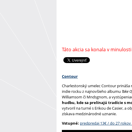
Táto akcia sa konala v minulosti
Contour
Charlestonský umelec Contour prináša na
indie rocku z najnovšieho albumu
Take O
Williamsom či Mndsgnom, a vystúpeniac
hudbu, kde sa prelínajú tradície s
vytvoril na turné s Erikou de Casier, a 
získava medzinárodné uznanie.
Vstupné:
predpredaj 13€ / do 27 rokov