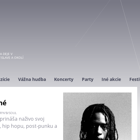
A DEJE V
ISLAVE A OKOLÍ
zície
Vážna hudba
Koncerty
Party
Iné akcie
Festi
né
R'N'B/SOUL
rináša naživo svoj
e, hip hopu, post-punku a