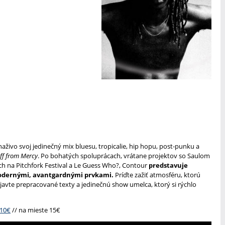
živo svoj jedinečný mix bluesu, tropicalie, hip hopu, post-punku a
ff from Mercy
. Po bohatých spoluprácach, vrátane projektov so Saulom
h na Pitchfork Festival a Le Guess Who?, Contour
predstavuje
 modernými, avantgardnými prvkami.
Príďte zažiť atmosféru, ktorú
objavte prepracované texty a jedinečnú show umelca, ktorý si rýchlo
 10€
// na mieste 15€