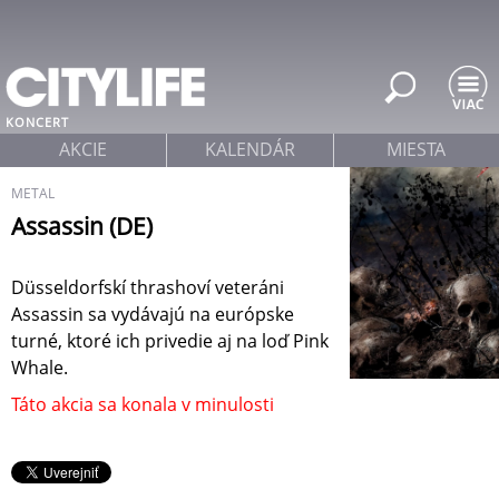
Jump to navigation
KONCERT
AKCIE
KALENDÁR
MIESTA
METAL
Assassin (DE)
Düsseldorfskí thrashoví veteráni
Assassin sa vydávajú na európske
turné, ktoré ich privedie aj na loď Pink
Whale.
Táto akcia sa konala v minulosti