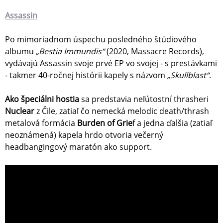
Assassin
Po mimoriadnom úspechu posledného štúdiového
albumu
„Bestia Immundis“
(2020, Massacre Records),
vydávajú Assassin svoje prvé EP vo svojej - s prestávkami
- takmer 40-ročnej histórii kapely s názvom
„Skullblast“
.
Ako špeciálni hostia
sa predstavia neľútostní thrasheri
Nuclear
z Čile, zatiaľ čo nemecká melodic death/thrash
metalová formácia
Burden of Grie
f a jedna ďalšia (zatiaľ
neoznámená) kapela hrdo otvoria večerný
headbangingový maratón ako support.