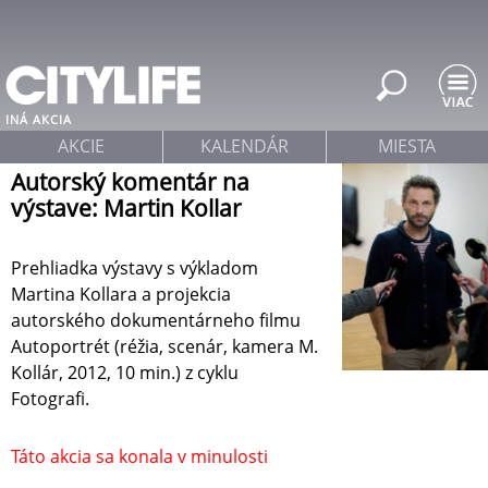
Jump to navigation
INÁ AKCIA
AKCIE
KALENDÁR
MIESTA
Autorský komentár na
výstave: Martin Kollar
Prehliadka výstavy s výkladom
Martina Kollara a projekcia
autorského dokumentárneho filmu
Autoportrét (réžia, scenár, kamera M.
Kollár, 2012, 10 min.) z cyklu
Fotografi.
Táto akcia sa konala v minulosti