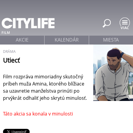
Jump to navigation
FILM
AKCIE
KALENDÁR
MIESTA
DRÁMA
Utiecť
Film rozpráva mimoriadny skutočný
príbeh muža Amina, ktorého blížiace
sa uzavretie manželstva prinúti po
prvýkrát odhaliť jeho skrytú minulosť.
Táto akcia sa konala v minulosti