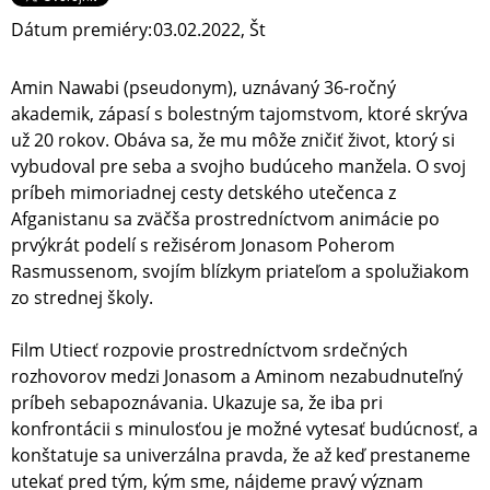
Dátum premiéry:
03.02.2022, Št
Amin Nawabi (pseudonym), uznávaný 36-ročný
akademik, zápasí s bolestným tajomstvom, ktoré skrýva
už 20 rokov. Obáva sa, že mu môže zničiť život, ktorý si
vybudoval pre seba a svojho budúceho manžela. O svoj
príbeh mimoriadnej cesty detského utečenca z
Afganistanu sa zväčša prostredníctvom animácie po
prvýkrát podelí s režisérom Jonasom Poherom
Rasmussenom, svojím blízkym priateľom a spolužiakom
zo strednej školy.
Film Utiecť rozpovie prostredníctvom srdečných
rozhovorov medzi Jonasom a Aminom nezabudnuteľný
príbeh sebapoznávania. Ukazuje sa, že iba pri
konfrontácii s minulosťou je možné vytesať budúcnosť, a
konštatuje sa univerzálna pravda, že až keď prestaneme
utekať pred tým, kým sme, nájdeme pravý význam