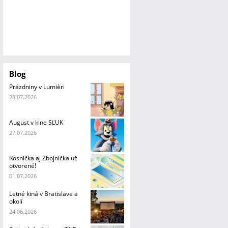
Blog
Prázdniny v Lumièri
28.07.2026
August v kine SĽUK
27.07.2026
Rosnička aj Zbojnička už
otvorené!
01.07.2026
Letné kiná v Bratislave a
okolí
24.06.2026