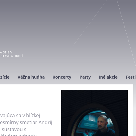
A DEJE V
ISLAVE A OKOLÍ
zície
Vážna hudba
Koncerty
Party
Iné akcie
Festi
ajúca sa v blízkej
vesmírny smetiar Andrij
 sústavou s