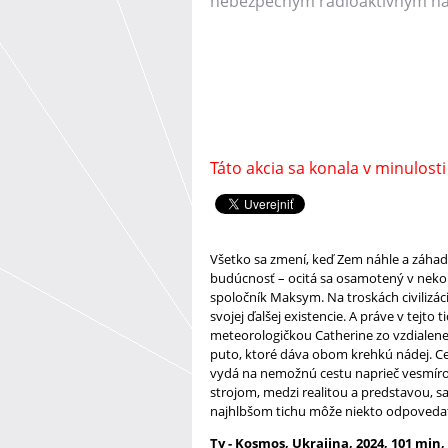
nebezpečným rádioaktívnym n
Táto akcia sa konala v minulosti
Všetko sa zmení, keď Zem náhle a záhad
budúcnosť – ocitá sa osamotený v neko
spoločník Maksym. Na troskách civilizáci
svojej ďalšej existencie. A práve v tejt
meteorologičkou Catherine zo vzdialenej
puto, ktoré dáva obom krehkú nádej. Ce
vydá na nemožnú cestu naprieč vesmírom
strojom, medzi realitou a predstavou, sa 
najhlbšom tichu môže niekto odpoveda
Ty - Kosmos, Ukrajina, 2024, 101 min, 