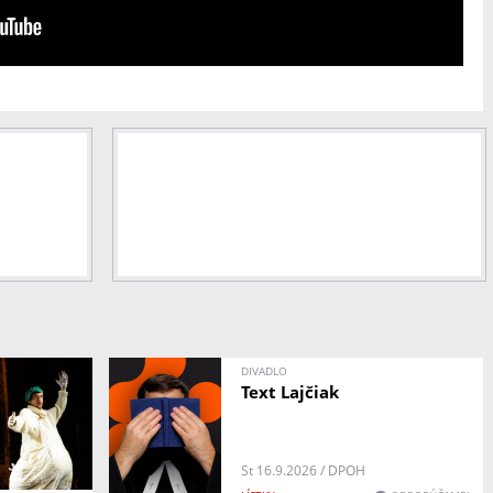
DIVADLO
Text Lajčiak
St 16.9.2026 / DPOH