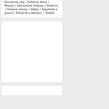
Koncertné sály
|
Kultúrne domy
|
Múzeá
|
Zahraničné inštitúty
|
Knižnice
|
Ostatné miesta
|
Výlety
|
Kúpaliská a
jazerá
|
Plavárne a welness
|
Viedeň