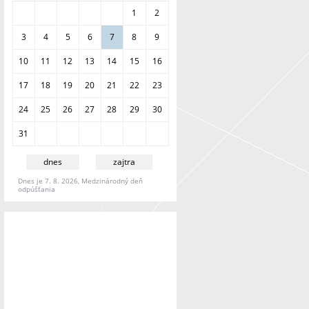
a
1
2
n
i
3
4
5
6
7
8
9
e
10
11
12
13
14
15
16
17
18
19
20
21
22
23
24
25
26
27
28
29
30
31
dnes
zajtra
Dnes je 7. 8. 2026, Medzinárodný deň
odpúšťania