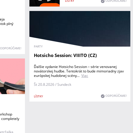
LÍSTKY
ODPORÚČAME!
eja
tok plný
PARTY
ODPORÚČAME!
Hotsicho Session: VIIITO (CZ)
Ďalšie vydanie Hotsicho Session – série venovanej
novátorskej hudbe. Tentokrát to bude mimoriadny zjav
európskej hudobnej scény...
Viac
Št 20.8.2026 / Sundeck
ODPORÚČAME!
LÍSTKY
workshop
e completely
etržalka