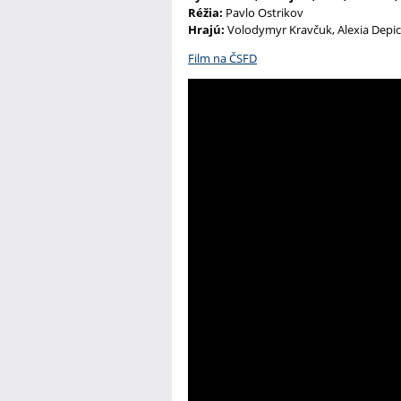
Réžia:
Pavlo Ostrikov
Hrajú:
Volodymyr Kravčuk, Alexia Depick
Film na ČSFD