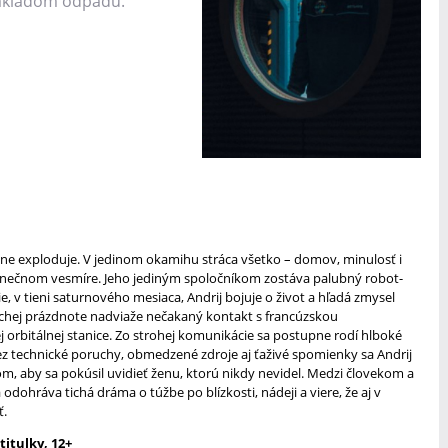
ákladom odpadu.
ne exploduje. V jedinom okamihu stráca všetko – domov, minulosť i
nečnom vesmíre. Jeho jediným spoločníkom zostáva palubný robot-
e, v tieni saturnového mesiaca, Andrij bojuje o život a hľadá zmysel
o tichej prázdnote nadviaže nečakaný kontakt s francúzskou
 orbitálnej stanice. Zo strohej komunikácie sa postupne rodí hlboké
z technické poruchy, obmedzené zdroje aj ťaživé spomienky sa Andrij
, aby sa pokúsil uvidieť ženu, ktorú nikdy nevidel. Medzi človekom a
odohráva tichá dráma o túžbe po blízkosti, nádeji a viere, že aj v
ť.
titulky, 12+