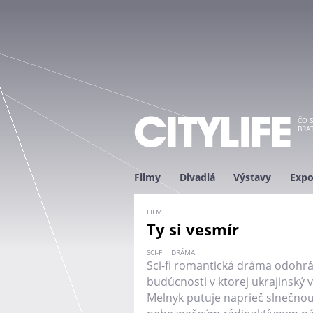
ČO S
BRAT
Filmy
Divadlá
Výstavy
Expo
FILM
Ty si vesmír
SCI-FI
DRÁMA
Sci-fi romantická dráma odohráv
budúcnosti v ktorej ukrajinský 
Melnyk putuje naprieč slnečnou