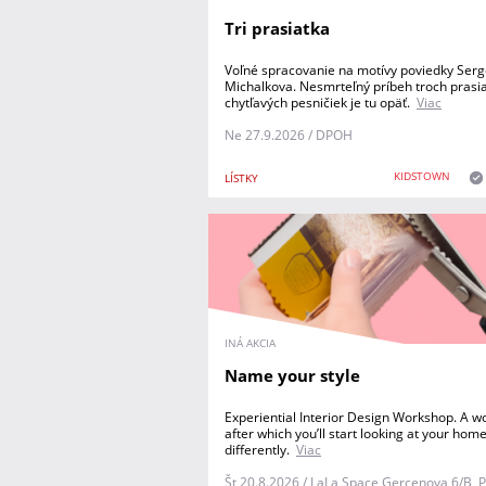
Tri prasiatka
Voľné spracovanie na motívy poviedky Serg
Michalkova. Nesmrteľný príbeh troch prasia
chytľavých pesničiek je tu opäť.
Viac
Ne 27.9.2026 / DPOH
KIDSTOWN
LÍSTKY
INÁ AKCIA
Name your style
Experiential Interior Design Workshop. A 
after which you’ll start looking at your hom
differently.
Viac
Št 20.8.2026 / LaLa Space Gercenova 6/B, P