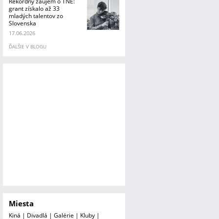
Rekordný záujem o TNE:
grant získalo až 33
mladých talentov zo
Slovenska
17.06.2026
ĎALŠIE V BLOGU
Miesta
Kiná
|
Divadlá
|
Galérie
|
Kluby
|