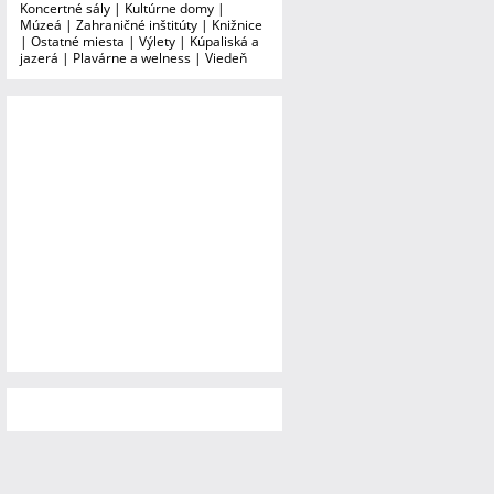
Koncertné sály
|
Kultúrne domy
|
Múzeá
|
Zahraničné inštitúty
|
Knižnice
|
Ostatné miesta
|
Výlety
|
Kúpaliská a
jazerá
|
Plavárne a welness
|
Viedeň