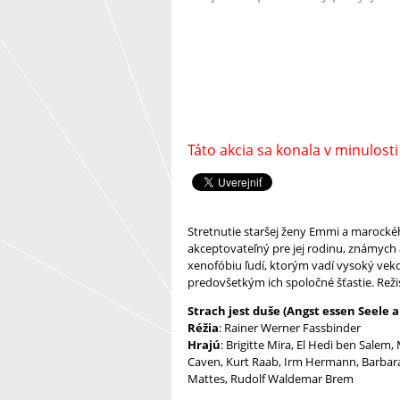
Táto akcia sa konala v minulosti
Stretnutie staršej ženy Emmi a marockéh
akceptovateľný pre jej rodinu, známych 
xenofóbiu ľudí, ktorým vadí vysoký veko
predovšetkým ich spoločné šťastie. Režis
Strach jest duše (
Angst essen Seele a
Réžia
: Rainer Werner Fassbinder
Hrajú
:
Brigitte Mira, El Hedi ben Sale
Caven, Kurt Raab, Irm Hermann, Barbara 
Mattes, Rudolf Waldemar Brem