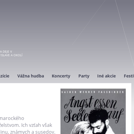
A DEJE V
ISLAVE A OKOLÍ
zície
Vážna hudba
Koncerty
Party
Iné akcie
Festi
a marockého
elstvom. Ich vzťah však
odinu, známych a susedov.