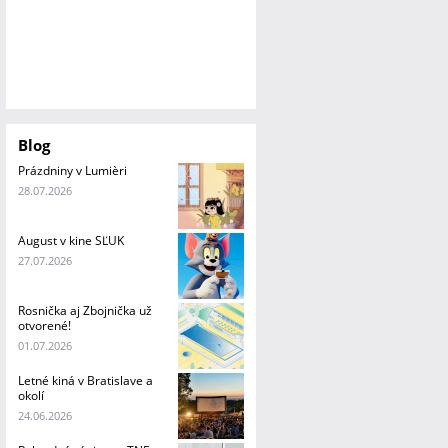
Blog
Prázdniny v Lumièri
28.07.2026
August v kine SĽUK
27.07.2026
Rosnička aj Zbojnička už
otvorené!
01.07.2026
Letné kiná v Bratislave a
okolí
24.06.2026