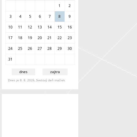
a
1
2
n
i
3
4
5
6
7
8
9
e
10
11
12
13
14
15
16
17
18
19
20
21
22
23
24
25
26
27
28
29
30
31
dnes
zajtra
Dnes je 8. 8. 2026, Svetový deň mačiek