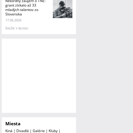
Rekordný záujem o TNE:
grant získalo až 33
mladých talentov zo
Slovenska
17.06.2026
ĎALŠIE V BLOGU
Miesta
Kiná
|
Divadlá
|
Galérie
|
Kluby
|