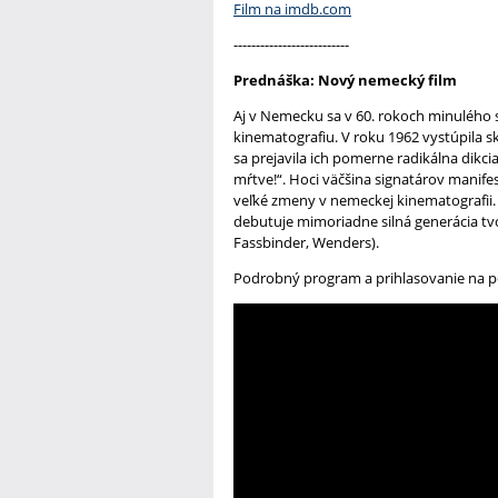
Film na imdb.com
--------------------------
Prednáška: Nový nemecký film
Aj v Nemecku sa v 60. rokoch minulého st
kinematografiu. V roku 1962 vystúpila
sa prejavila ich pomerne radikálna dikcia:
mŕtve!“. Hoci väčšina signatárov manife
veľké zmeny v nemeckej kinematografii.
debutuje mimoriadne silná generácia tv
Fassbinder, Wenders).
Podrobný program a prihlasovanie na p