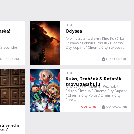
FILM
nska!
Odysea
Artkino Za zrkadlom / Kino Kultúrka
Stupava / Edison Filmhub / Cinema
/ Slovenské
City Aupark / Cinema City Eurovea /
)
Ci...
ODPORÚČAME!
ODPORÚČAME!
FILM
Kuko, Drobček & Raťafák
znovu zasahujú
Kino Lúky / Amfiteáter Pezinok /
Edison Filmhub / Cinema City Aupark
/ Cinema City Polus / Cinema City
Euro...
KIDSTOWN
ODPORÚČAME!
stí, že jedna
ne. V