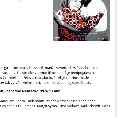
o gastarbeitera Aliho skončí manželstvom. Ich vzťah však nie je
a susedov. Fassbinder v tomto filme odhaľuje predpojatosť a
vý rozdiel manželov a rovnako to, že Ali je cudzincom, ale
ér tak vytvára veľmi precíznu kritiku západnej spoločnosti.
uf),
Západné Nemecko, 1974, 93 min.
m, Marquard Bohm, Hark Bohm, Rainer Werner Fassbinder,Ingrid
Valentin, Lilo Pempeit, Margit Symo, Elma Karlowa, Karl Scheydt, Doris