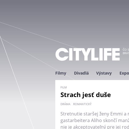
ČO S
BRAT
Filmy
Divadlá
Výstavy
Expo
FILM
Strach jesť duše
DRÁMA
ROMANTICKÝ
Stretnutie staršej ženy Emmi 
gastarbeitera Aliho skončí manž
nie je akceptovateľný pre jej r