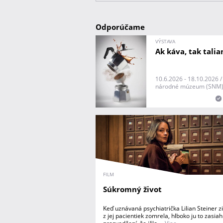
Odporúčame
VÝSTAVA
Ak káva, tak talia
10.6.2026 - 18.10.2026 
národné múzeum (SNM
FILM
Súkromný život
Keď uznávaná psychiatrička Lilian Steiner zi
z jej pacientiek zomrela, hlboko ju to zasiah