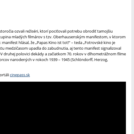
oročia ozvali režiséri, ktorí pociťovali potrebu obrodiť tamojšiu
 skupina mladých filmárov s tzv. Oberhausenským manifestom, v ktorom
 manifest hlásal, že „Papas Kino ist tot!“ – teda „Fotrovské kino je
stu medzičasom upadla do zabudnutia, aj tento manifest signalizoval
 V druhej polovici dekády a začiatkom 70. rokov v dlhometrážnom filme
orcov narodených v rokoch 1939 – 1945 (Schlöndorff, Herzog,
ortáli
cinepass.sk