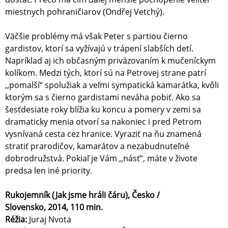
miestnych pohraničiarov (Ondřej Vetchý).
Väčšie problémy má však Peter s partiou čierno
gardistov, ktorí sa vyžívajú v trápení slabších detí.
Napríklad aj ich občasným priväzovaním k mučeníckym
kolíkom. Medzi tých, ktorí sú na Petrovej strane patrí
,,pomalší“ spolužiak a veľmi sympatická kamarátka, kvôli
ktorým sa s čierno gardistami neváha pobiť. Ako sa
šesťdesiate roky blížia ku koncu a pomery v zemi sa
dramaticky menia otvorí sa nakoniec i pred Petrom
vysnívaná cesta cez hranice. Vyraziť na ňu znamená
stratiť prarodičov, kamarátov a nezabudnuteľné
dobrodružstvá. Pokiaľ je Vám ,,násť“, máte v živote
predsa len iné priority.
Rukojemník (Jak jsme hráli čáru), Česko /
Slovensko, 2014, 110 min.
Réžia:
Juraj Nvota