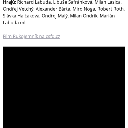
Hrajú:
Richard Labuda, Libuše Šafránková, Milan Lasica,
Ondřej Vetchý, Alexander Bárta, Miro Noga, Robert Roth,
Slávka Halčáková, Ondřej Malý, Milan Ondrík, Marián
Labuda ml.
Film Rukojemník na csfd.cz