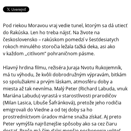
Pod riekou Moravou vraj vedie tunel, ktorým sa dá utiecť
do Rakúska. Len ho treba nájsť. Na živote na
československo – rakúskom pomedzí v šesťdesiatych
rokoch minulého storočia ležala ťažká deka, asi ako
v každom ,,citlivom“ pohraničnom pásme.
Hlavný hrdina filmu, režiséra Juraja Nvotu Rukojemník,
má tu výhodu, že kvôli dobrodružným výpravám, bitkám
so spolužiakmi a prvým láskam, atmosféru doby a
miesta až tak nevníma. Malý Peter (Richard Labuda, vnuk
Mariána Labudu) vyrastá v starostlivosti prarodičov
(Milan Lasica, Libuše Šafránková), pretože jeho rodičia
emigrovali do Viedne a od tej doby sa ho
prostredníctvom úradov márne snažia získať. Aj preto
Peter vymýšľa najrôznejšie spôsoby ako sa cez čiaru
dostať. Prečo má čím ďalej menšie pochopenie veliteľ