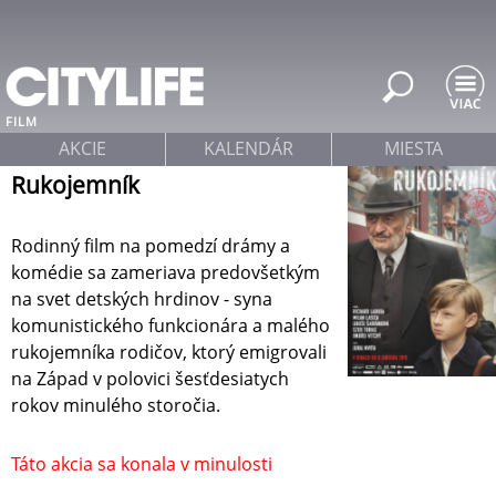
Jump to navigation
FILM
AKCIE
KALENDÁR
MIESTA
Rukojemník
Rodinný film na pomedzí drámy a
komédie sa zameriava predovšetkým
na svet detských hrdinov - syna
komunistického funkcionára a malého
rukojemníka rodičov, ktorý emigrovali
na Západ v polovici šesťdesiatych
rokov minulého storočia.
Táto akcia sa konala v minulosti