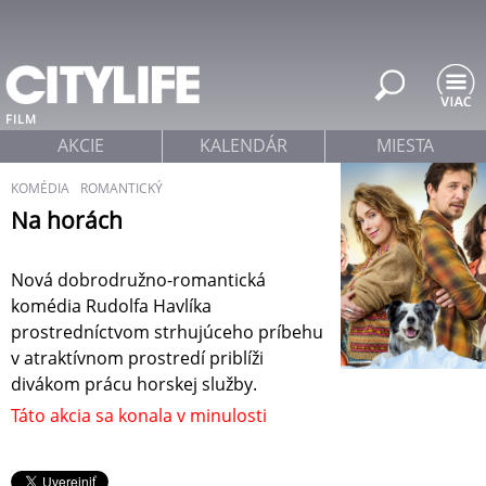
Jump to navigation
FILM
AKCIE
KALENDÁR
MIESTA
KOMÉDIA
ROMANTICKÝ
Na horách
Nová dobrodružno-romantická
komédia Rudolfa Havlíka
prostredníctvom strhujúceho príbehu
v atraktívnom prostredí priblíži
divákom prácu horskej služby.
Táto akcia sa konala v minulosti