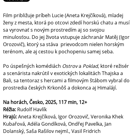
Film približuje príbeh Lucie (Aneta Krejčíková), mladej
ženy z mesta, ktorá po otcovi zdedí horskú chatu a musí
sa vyrovnať s novým prostredím aj so svojou
minulosťou. Do jej života vstupuje záchranár Matěj (Igor
Orozovič), ktorý sa stáva prievodcom nielen horským
terénom, ale aj cestou k pochopeniu samej seba.
Po úspešných komédiách
Ostrov
a
Poklad
, ktoré režisér
a scenárista nakrútil v exotických lokalitách Thajska a
Bali, sa tentoraz s hercami a filmovým štábom vybral do
prostredia českých Krkonôš a dokonca aj Himalájí.
Na horách, Česko, 2025, 117 min, 12+
Réžia:
Rudolf Havlík
Hrajú:
Aneta Krejčíková, Igor Orozovič, Veronika Khek
Kubařová, Adéla Gondíková, Ondřej Pavelka, Jan
Dolanský, Saša Rašilov nejml., Vasil Fridrich