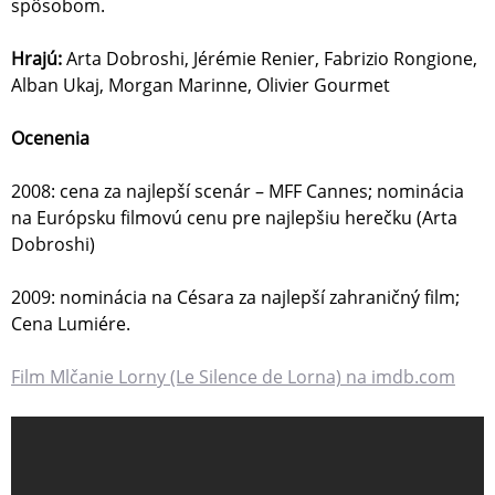
spôsobom.
Hrajú:
Arta Dobroshi, Jérémie Renier, Fabrizio Rongione,
Alban Ukaj, Morgan Marinne, Olivier Gourmet
Ocenenia
2008: cena za najlepší scenár – MFF Cannes; nominácia
na Európsku filmovú cenu pre najlepšiu herečku (Arta
Dobroshi)
2009: nominácia na Césara za najlepší zahraničný film;
Cena Lumiére.
Film Mlčanie Lorny (Le Silence de Lorna) na imdb.com