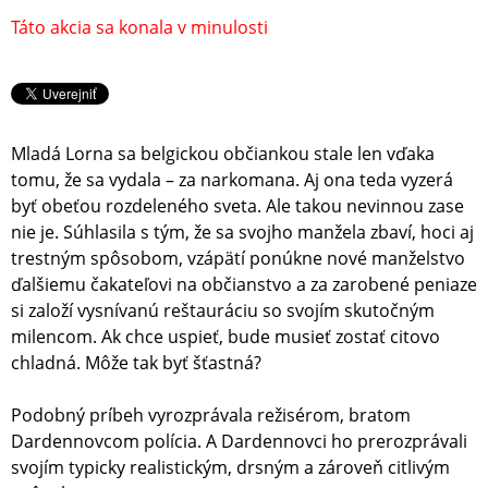
Táto akcia sa konala v minulosti
Mladá Lorna sa belgickou občiankou stale len vďaka
tomu, že sa vydala – za narkomana. Aj ona teda vyzerá
byť obeťou rozdeleného sveta. Ale takou nevinnou zase
nie je. Súhlasila s tým, že sa svojho manžela zbaví, hoci aj
trestným spôsobom, vzápätí ponúkne nové manželstvo
ďalšiemu čakateľovi na občianstvo a za zarobené peniaze
si založí vysnívanú reštauráciu so svojím skutočným
milencom. Ak chce uspieť, bude musieť zostať citovo
chladná. Môže tak byť šťastná?
Podobný príbeh vyrozprávala režisérom, bratom
Dardennovcom polícia. A Dardennovci ho prerozprávali
svojím typicky realistickým, drsným a zároveň citlivým