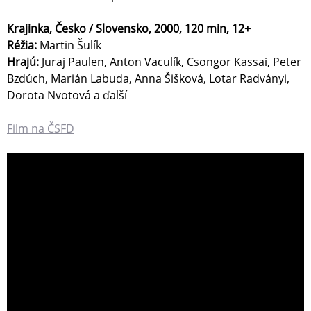
Krajinka, Česko / Slovensko, 2000, 120 min, 12+
Réžia:
Martin Šulík
Hrajú:
Juraj Paulen, Anton Vaculík, Csongor Kassai, Peter
Bzdúch, Marián Labuda, Anna Šišková, Lotar Radványi,
Dorota Nvotová a ďalší
Film na ČSFD