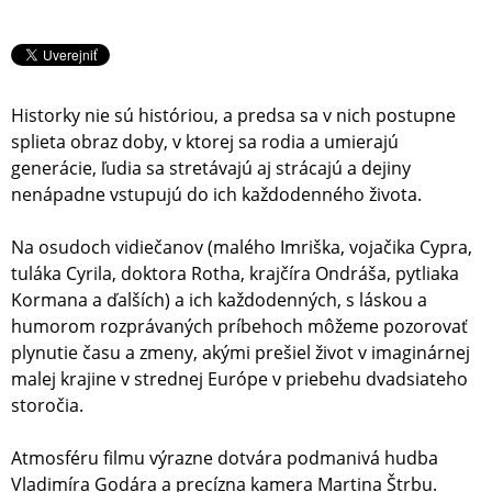
Historky nie sú históriou, a predsa sa v nich postupne
splieta obraz doby, v ktorej sa rodia a umierajú
generácie, ľudia sa stretávajú aj strácajú a dejiny
nenápadne vstupujú do ich každodenného života.
Na osudoch vidiečanov (malého Imriška, vojačika Cypra,
tuláka Cyrila, doktora Rotha, krajčíra Ondráša, pytliaka
Kormana a ďalších) a ich každodenných, s láskou a
humorom rozprávaných príbehoch môžeme pozorovať
plynutie času a zmeny, akými prešiel život v imaginárnej
malej krajine v strednej Európe v priebehu dvadsiateho
storočia.
Atmosféru filmu výrazne dotvára podmanivá hudba
Vladimíra Godára a precízna kamera Martina Štrbu.