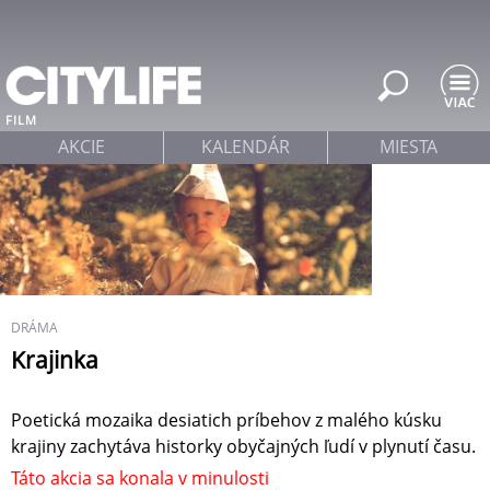
Jump to navigation
FILM
AKCIE
KALENDÁR
MIESTA
DRÁMA
Krajinka
Poetická mozaika desiatich príbehov z malého kúsku
krajiny zachytáva historky obyčajných ľudí v plynutí času.
Táto akcia sa konala v minulosti