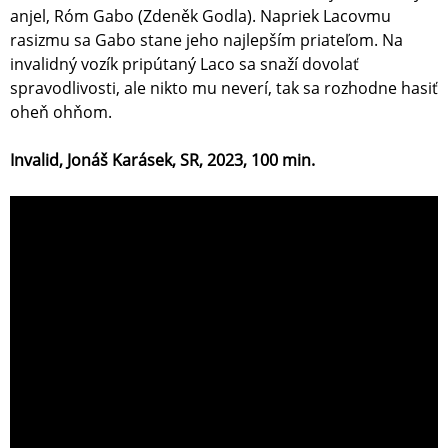
anjel, Róm Gabo (Zdeněk Godla). Napriek Lacovmu
rasizmu sa Gabo stane jeho najlepším priateľom. Na
invalidný vozík pripútaný Laco sa snaží dovolať
spravodlivosti, ale nikto mu neverí, tak sa rozhodne hasiť
oheň ohňom.
Invalid, Jonáš Karásek, SR, 2023, 100 min.