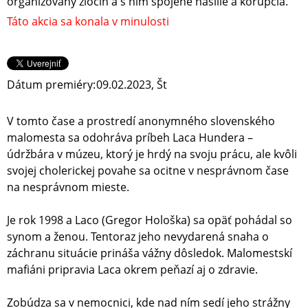
organizovaný zločin a s ním spojené násilie a korupcia.
Táto akcia sa konala v minulosti
Dátum premiéry:
09.02.2023, Št
V tomto čase a prostredí anonymného slovenského
malomesta sa odohráva príbeh Laca Hundera –
údržbára v múzeu, ktorý je hrdý na svoju prácu, ale kvôli
svojej cholerickej povahe sa ocitne v nesprávnom čase
na nesprávnom mieste.
Je rok 1998 a Laco (Gregor Hološka) sa opäť pohádal so
synom a ženou. Tentoraz jeho nevydarená snaha o
záchranu situácie prináša vážny dôsledok. Malomestskí
mafiáni pripravia Laca okrem peňazí aj o zdravie.
Zobúdza sa v nemocnici, kde nad ním sedí jeho strážny