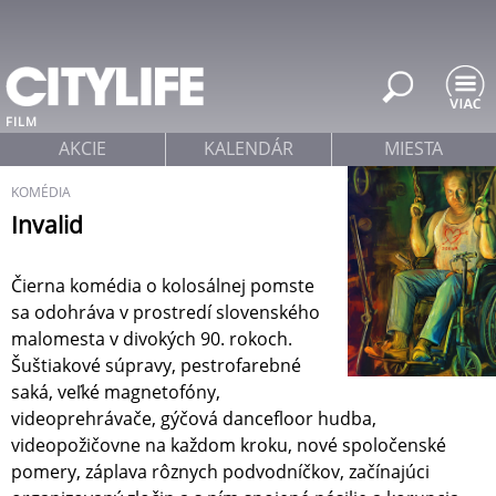
Jump to navigation
FILM
AKCIE
KALENDÁR
MIESTA
KOMÉDIA
Invalid
Čierna komédia o kolosálnej pomste
sa odohráva v prostredí slovenského
malomesta v divokých 90. rokoch.
Šuštiakové súpravy, pestrofarebné
saká, veľké magnetofóny,
videoprehrávače, gýčová dancefloor hudba,
videopožičovne na každom kroku, nové spoločenské
pomery, záplava rôznych podvodníčkov, začínajúci