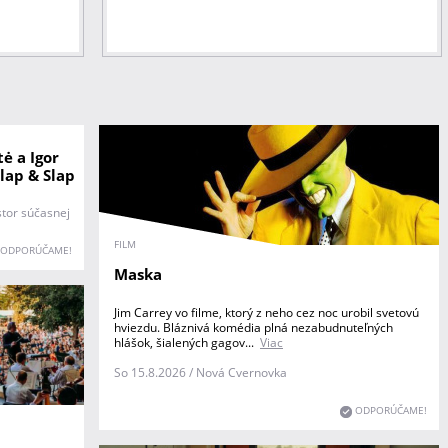
tė a Igor
lap & Slap
stor súčasnej
FILM
ODPORÚČAME!
Maska
Jim Carrey vo filme, ktorý z neho cez noc urobil svetovú
hviezdu. Bláznivá komédia plná nezabudnuteľných
hlášok, šialených gagov...
Viac
So 15.8.2026 / Nová Cvernovka
ODPORÚČAME!