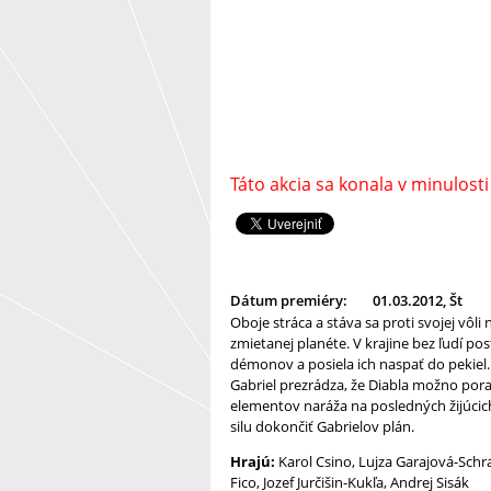
Táto akcia sa konala v minulosti
Dátum premiéry:
01.03.2012, Št
Oboje stráca a stáva sa proti svojej vôl
zmietanej planéte. V krajine bez ľudí p
démonov a posiela ich naspať do pekiel.
Gabriel prezrádza, že Diabla možno por
elementov naráža na posledných žijúcich
silu dokončiť Gabrielov plán.
Hrajú:
Karol Csino, Lujza Garajová-Sch
Fico, Jozef Jurčišin-Kukľa, Andrej Sisák