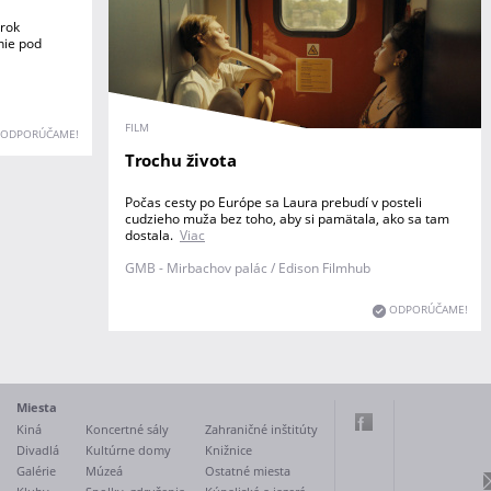
 rok
nie pod
FILM
ODPORÚČAME!
Trochu života
Počas cesty po Európe sa Laura prebudí v posteli
cudzieho muža bez toho, aby si pamätala, ako sa tam
dostala.
Viac
GMB - Mirbachov palác / Edison Filmhub
ODPORÚČAME!
Miesta
Kiná
Koncertné sály
Zahraničné inštitúty
Divadlá
Kultúrne domy
Knižnice
Galérie
Múzeá
Ostatné miesta