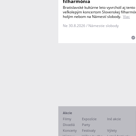
filharmónia
Bratislavské kultúrne leto vyvrcholí aj tento
veľkolepým koncertom Slovenskej filharmó
holým nebom na Námestí slobody.
Viac
Ne 30.8.2026 / Námestie slobody
Akcie
Filmy
Expozície
Iné akcie
Divadlá
Party
Koncerty
Festivaly
Výlety