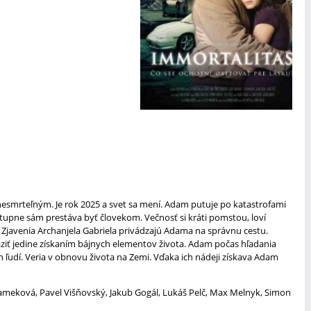
i nesmrteľným. Je rok 2025 a svet sa mení. Adam putuje po katastrofami
ostupne sám prestáva byť človekom. Večnosť si kráti pomstou, loví
 Zjavenia Archanjela Gabriela privádzajú Adama na správnu cestu.
aziť jedine získaním bájnych elementov života. Adam počas hľadania
 ľudí. Veria v obnovu života na Zemi. Vďaka ich nádeji získava Adam
rameková, Pavel Višňovský, Jakub Gogál, Lukáš Pelč, Max Melnyk, Simon