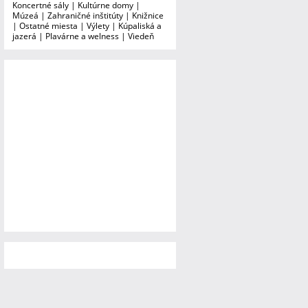
Koncertné sály
|
Kultúrne domy
|
Múzeá
|
Zahraničné inštitúty
|
Knižnice
|
Ostatné miesta
|
Výlety
|
Kúpaliská a
jazerá
|
Plavárne a welness
|
Viedeň