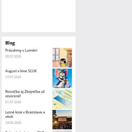
Blog
Prázdniny v Lumièri
28.07.2026
August v kine SĽUK
27.07.2026
Rosnička aj Zbojnička už
otvorené!
01.07.2026
Letné kiná v Bratislave a
okolí
24.06.2026