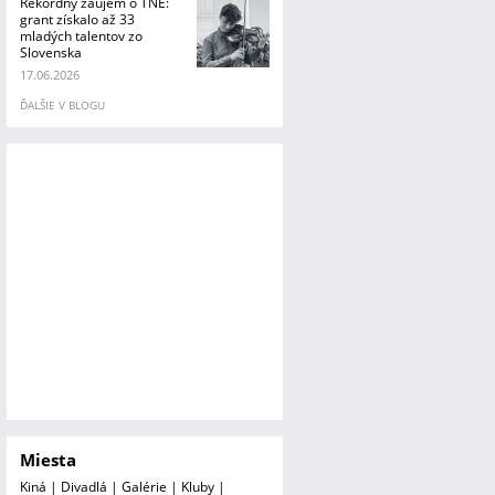
Rekordný záujem o TNE:
grant získalo až 33
mladých talentov zo
Slovenska
17.06.2026
ĎALŠIE V BLOGU
Miesta
Kiná
|
Divadlá
|
Galérie
|
Kluby
|