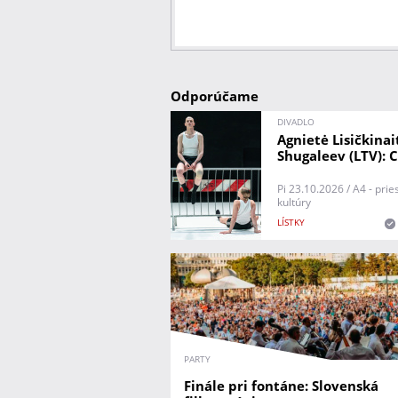
Odporúčame
DIVADLO
Agnietė Lisičkinai
Shugaleev (LTV): C
Pi 23.10.2026 / A4 - prie
kultúry
LÍSTKY
PARTY
Finále pri fontáne: Slovenská