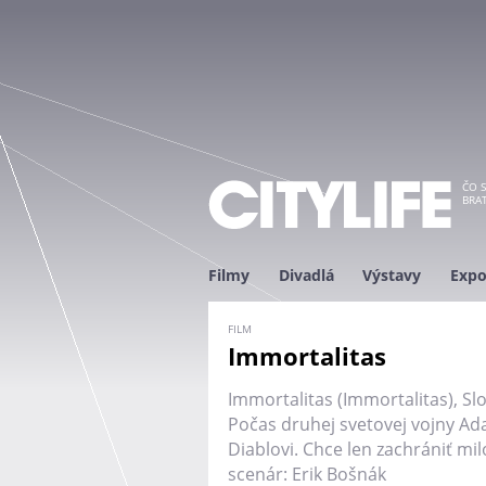
ČO S
BRAT
Filmy
Divadlá
Výstavy
Expo
FILM
Immortalitas
Immortalitas (Immortalitas), Sl
Počas druhej svetovej vojny A
Diablovi. Chce len zachrániť mi
scenár: Erik Bošnák