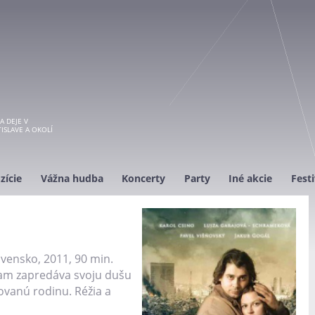
A DEJE V
ISLAVE A OKOLÍ
zície
Vážna hudba
Koncerty
Party
Iné akcie
Festi
ovensko, 2011, 90 min.
dam zapredáva svoju dušu
lovanú rodinu. Réžia a