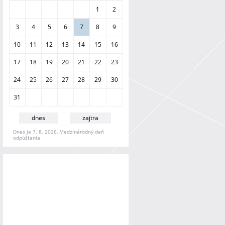
a
1
2
n
i
3
4
5
6
7
8
9
e
10
11
12
13
14
15
16
17
18
19
20
21
22
23
24
25
26
27
28
29
30
31
dnes
zajtra
Dnes je 7. 8. 2026, Medzinárodný deň
odpúšťania