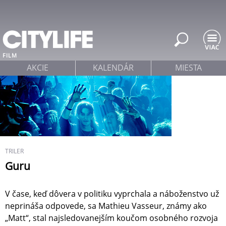
Jump to navigation
FILM
AKCIE
KALENDÁR
MIESTA
TRILER
Guru
V čase, keď dôvera v politiku vyprchala a náboženstvo už
neprináša odpovede, sa Mathieu Vasseur, známy ako
„Matt“, stal najsledovanejším koučom osobného rozvoja