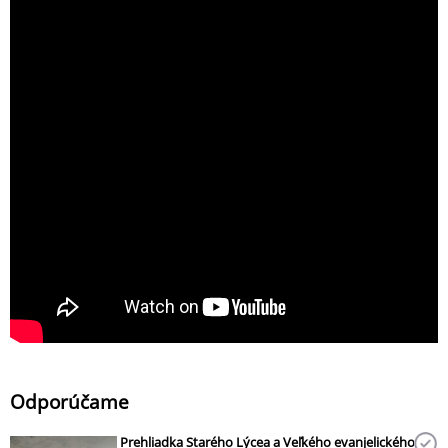
Odporúčame
Prehliadka Starého Lýcea a Veľkého evanjelického