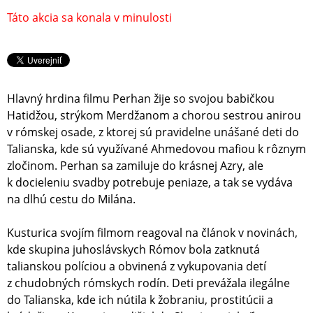
Táto akcia sa konala v minulosti
Hlavný hrdina filmu Perhan žije so svojou babičkou
Hatidžou, strýkom Merdžanom a chorou sestrou anirou
v rómskej osade, z ktorej sú pravidelne unášané deti do
Talianska, kde sú využívané Ahmedovou mafiou k rôznym
zločinom. Perhan sa zamiluje do krásnej Azry, ale
k docieleniu svadby potrebuje peniaze, a tak se vydáva
na dlhú cestu do Milána.
Kusturica svojím filmom reagoval na článok v novinách,
kde skupina juhoslávskych Rómov bola zatknutá
talianskou políciou a obvinená z vykupovania detí
z chudobných rómskych rodín. Deti prevážala ilegálne
do Talianska, kde ich nútila k žobraniu, prostitúcii a