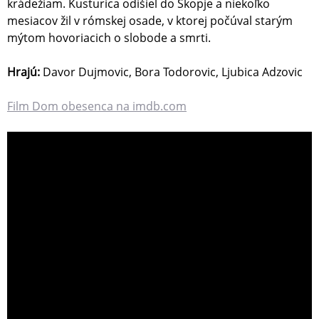
krádežiam. Kusturica odišiel do Skopje a niekoľko
mesiacov žil v rómskej osade, v ktorej počúval starým
mýtom hovoriacich o slobode a smrti.
Hrajú:
Davor Dujmovic, Bora Todorovic, Ljubica Adzovic
Film Dom obesenca na imdb.com