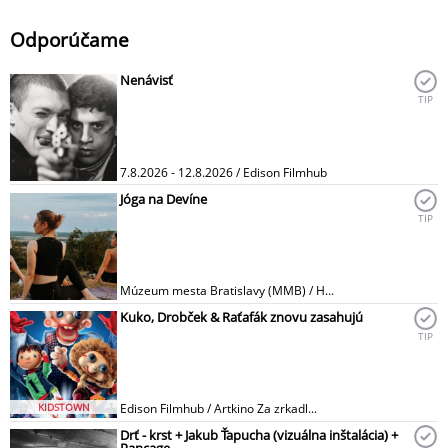
Odporúčame
Nenávisť
TIP
7.8.2026 - 12.8.2026 / Edison Filmhub
Jóga na Devíne
TIP
Múzeum mesta Bratislavy (MMB) / H...
Kuko, Drobček & Raťafák znovu zasahujú
TIP
KIDSTOWN
Edison Filmhub / Artkino Za zrkadl...
Drť - krst + Jakub Ťapucha (vizuálna inštalácia) +