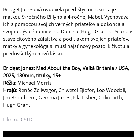
Bridget Jonesová ovdovela pred štyrmi rokmi a je
matkou 9-ročného Billyho a 4-ročnej Mabel. Vychováva
ich s pomocou svojich verných priateľov a dokonca aj
svojho bývalého milenca Daniela (Hugh Grant). Uviazla v
stave citového zúfalstva a pod tlakom svojich priateľov,
matky a gynekológa si musí nájsť nový postoj k životu a
predovšetkým novú lásku.
Bridget Jones: Mad About the Boy, Veľká Británia / USA,
2025, 130min, titulky, 15+
Réžia:
Michael Morris
Hrajú:
Renée Zellweger, Chiwetel Ejiofor, Leo Woodall,
Jim Broadbent, Gemma Jones, Isla Fisher, Colin Firth,
Hugh Grant
Film na ČSFD