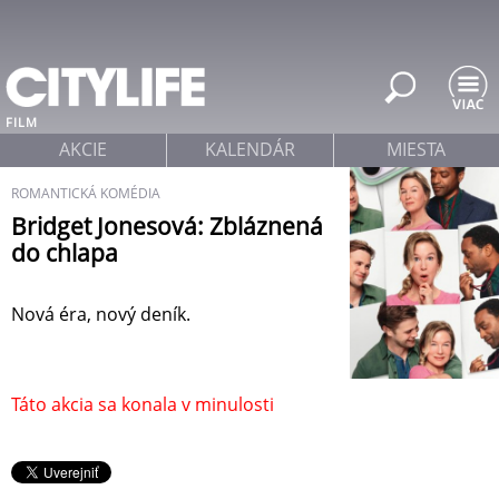
Jump to navigation
FILM
AKCIE
KALENDÁR
MIESTA
ROMANTICKÁ KOMÉDIA
Bridget Jonesová: Zbláznená
do chlapa
Nová éra, nový deník.
Táto akcia sa konala v minulosti