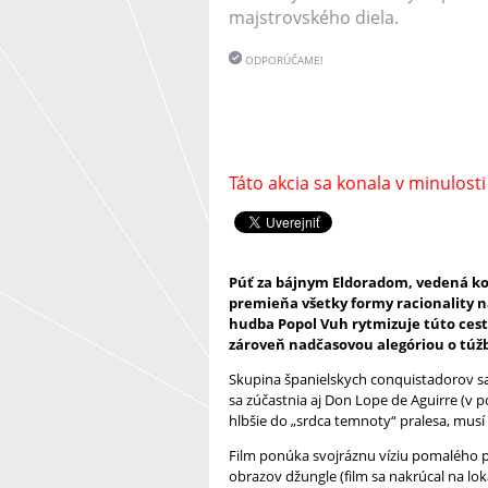
majstrovského diela.
ODPORÚČAME!
Táto akcia sa konala v minulosti
Púť za bájnym Eldoradom, vedená k
premieňa všetky formy racionality n
hudba Popol Vuh rytmizuje túto cest
zároveň nadčasovou alegóriou o túž
Skupina španielskych conquistadorov s
sa zúčastnia aj Don Lope de Aguirre (v 
hlbšie do „srdca temnoty“ pralesa, musí 
Film ponúka svojráznu víziu pomalého 
obrazov džungle (film sa nakrúcal na lok