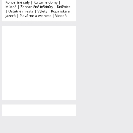
Koncertné sály
|
Kultúrne domy
|
Múzeá
|
Zahraničné inštitúty
|
Knižnice
|
Ostatné miesta
|
Výlety
|
Kúpaliská a
jazerá
|
Plavárne a welness
|
Viedeň