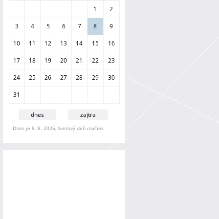
a
1
2
n
i
3
4
5
6
7
8
9
e
10
11
12
13
14
15
16
17
18
19
20
21
22
23
24
25
26
27
28
29
30
31
dnes
zajtra
Dnes je 8. 8. 2026, Svetový deň mačiek