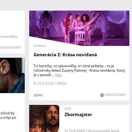
Primaciálny
DIVADLO
ODPORÚČAME!
Generácia Z: Krása nevídaná
Tri herečky, tri výtvarníčky, tri silné príbehy – to je
režisérsky debut Zuzany Fialovej - Krása nevídaná, ktorý
je v poradí...
Viac
Pi 25.9.2026 / DPOH
ODPORÚČAME!
LÍSTKY
FILM
režisérky
Zbormajster
sa trápi po
St 19.8.2026 / Novomestské letné