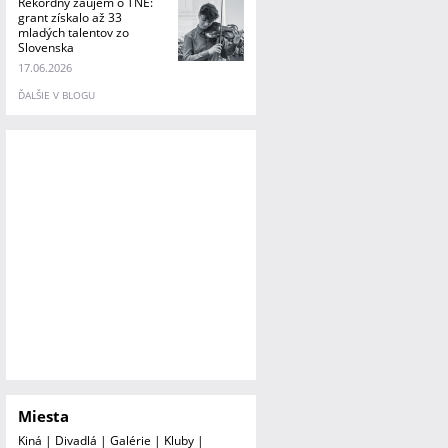
Rekordný záujem o TNE:
grant získalo až 33
mladých talentov zo
Slovenska
17.06.2026
ĎALŠIE V BLOGU
Miesta
Kiná
|
Divadlá
|
Galérie
|
Kluby
|