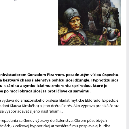
onkvistadorom Gonzalom Pizarrom, posadnutým víziou úspechu,
a beztvarý chaos šialenstva pohlcujúcej džungle. Hypnotizujúca
u k zániku a symbolickému zmiereniu s prírodou, ktoré je
be po moci obracajúcej sa proti človeku samému.
a vydáva do amazonského pralesa hľadať mýtické Eldorádo. Expedície
podaní Klausa Kinského) a jeho dcéra Florés. Ako výprava preniká čoraz
sa vysporiadavať s jeho nástrahami...
prepadania sa členov výpravy do šialenstva. Okrem pôsobivých
áciách) k celkovej hypnotickej atmosfére filmu prispieva aj hudba