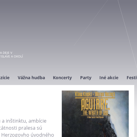
A DEJE V
ISLAVE A OKOLÍ
zície
Vážna hudba
Koncerty
Party
Iné akcie
Festi
 a inštinktu, ambície
átnosti pralesa sú
i Herzogovho úvodného