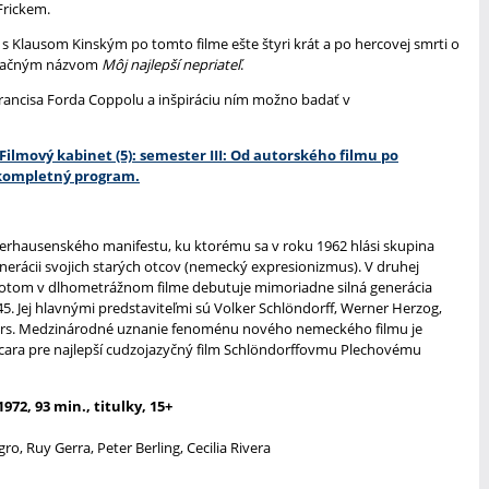
Frickem.
 Klausom Kinským po tomto filme ešte štyri krát a po hercovej smrti o
íznačným názvom
Môj najlepší nepriateľ
.
Francisa Forda Coppolu a inšpiráciu ním možno badať v
ilmový kabinet (5): semester III: Od autorského filmu po
 kompletný program.
erhausenského manifestu, ku ktorému sa v roku 1962 hlási skupina
nerácii svojich starých otcov (nemecký expresionizmus). V druhej
 potom v dlhometrážnom filme debutuje mimoriadne silná generácia
. Jej hlavnými predstaviteľmi sú Volker Schlöndorff, Werner Herzog,
rs. Medzinárodné uznanie fenoménu nového nemeckého filmu je
cara pre najlepší cudzojazyčný film Schlöndorffovmu Plechovému
72, 93 min., titulky, 15+
gro, Ruy Gerra, Peter Berling, Cecilia Rivera