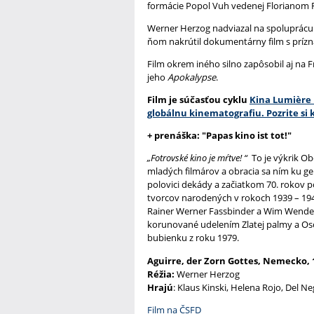
formácie Popol Vuh vedenej Florianom 
Werner Herzog nadviazal na spoluprácu s
ňom nakrútil dokumentárny film s pr
Film okrem iného silno zapôsobil aj na 
jeho
Apokalypse
.
Film je súčasťou cyklu
Kina Lumière F
globálnu kinematografiu. Pozrite si
+ prenáška:
"Papas kino ist tot!"
„Fotrovské kino je mŕtve! “
To je výkrik Ob
mladých filmárov a obracia sa ním ku ge
polovici dekády a začiatkom 70. rokov
tvorcov narodených v rokoch 1939 – 1945
Rainer Werner Fassbinder a Wim Wende
korunované udelením Zlatej palmy a Os
bubienku z roku 1979.
Aguirre, der Zorn Gottes, Nemecko, 19
Réžia:
Werner Herzog
Hrajú
: Klaus Kinski, Helena Rojo, Del Ne
Film na ČSFD