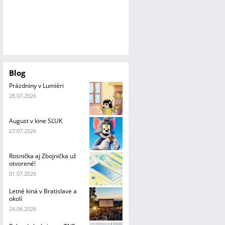
Blog
Prázdniny v Lumièri
28.07.2026
August v kine SĽUK
27.07.2026
Rosnička aj Zbojnička už
otvorené!
01.07.2026
Letné kiná v Bratislave a
okolí
24.06.2026