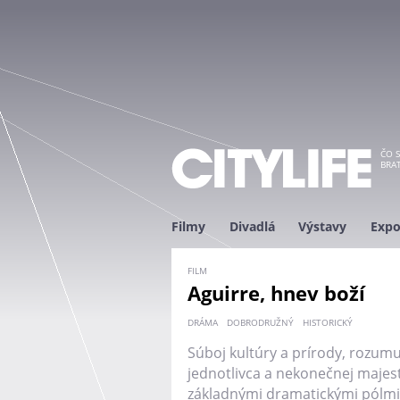
ČO S
BRAT
Filmy
Divadlá
Výstavy
Expo
FILM
Aguirre, hnev boží
DRÁMA
DOBRODRUŽNÝ
HISTORICKÝ
Súboj kultúry a prírody, rozumu
jednotlivca a nekonečnej majest
základnými dramatickými pólm