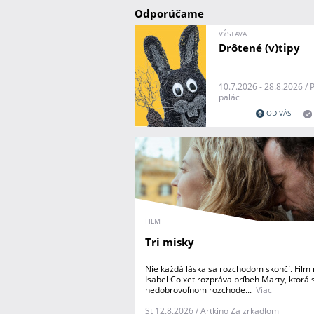
Odporúčame
VÝSTAVA
Drôtené (v)tipy
10.7.2026 - 28.8.2026 / 
palác
OD VÁS
FILM
Tri misky
Nie každá láska sa rozchodom skončí. Film 
Isabel Coixet rozpráva príbeh Marty, ktorá 
nedobrovoľnom rozchode...
Viac
St 12.8.2026 / Artkino Za zrkadlom