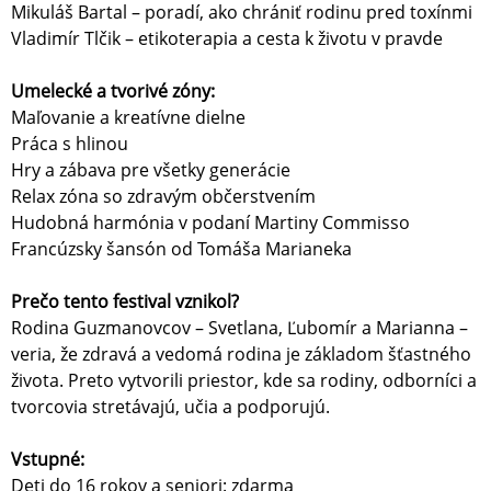
Mikuláš Bartal – poradí, ako chrániť rodinu pred toxínmi
Vladimír Tlčik – etikoterapia a cesta k životu v pravde
Umelecké a tvorivé zóny:
Maľovanie a kreatívne dielne
Práca s hlinou
Hry a zábava pre všetky generácie
Relax zóna so zdravým občerstvením
Hudobná harmónia v podaní Martiny Commisso
Francúzsky šansón od Tomáša Marianeka
Prečo tento festival vznikol?
Rodina Guzmanovcov – Svetlana, Ľubomír a Marianna –
veria, že zdravá a vedomá rodina je základom šťastného
života. Preto vytvorili priestor, kde sa rodiny, odborníci a
tvorcovia stretávajú, učia a podporujú.
Vstupné:
Deti do 16 rokov a seniori: zdarma