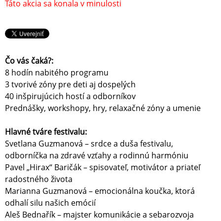
Táto akcia sa konala v minulosti
Čo vás čaká?:
8 hodín nabitého programu
3 tvorivé zóny pre deti aj dospelých
40 inšpirujúcich hostí a odborníkov
Prednášky, workshopy, hry, relaxačné zóny a umenie
Hlavné tváre festivalu:
Svetlana Guzmanová – srdce a duša festivalu,
odborníčka na zdravé vzťahy a rodinnú harmóniu
Pavel „Hirax“ Baričák – spisovateľ, motivátor a priateľ
radostného života
Marianna Guzmanová – emocionálna koučka, ktorá
odhalí silu našich emócií
Aleš Bednařík – majster komunikácie a sebarozvoja