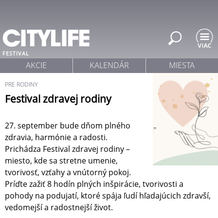
Jump to navigation
FESTIVAL
AKCIE
KALENDÁR
MIESTA
PRE RODINY
Festival zdravej rodiny
27. september bude dňom plného
zdravia, harmónie a radosti.
Prichádza Festival zdravej rodiny –
miesto, kde sa stretne umenie,
tvorivosť, vzťahy a vnútorný pokoj.
Príďte zažiť 8 hodín plných inšpirácie, tvorivosti a
pohody na podujatí, ktoré spája ľudí hľadajúcich zdravší,
vedomejší a radostnejší život.