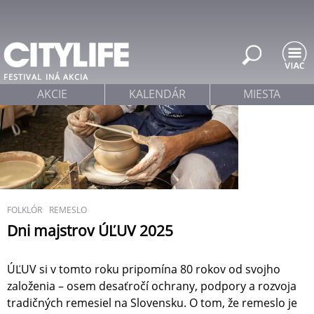
Jump to navigation
FESTIVAL
INÁ AKCIA
AKCIE
KALENDÁR
MIESTA
FOLKLÓR
REMESLO
Dni majstrov ÚĽUV 2025
ÚĽUV si v tomto roku pripomína 80 rokov od svojho
založenia – osem desaťročí ochrany, podpory a rozvoja
tradičných remesiel na Slovensku. O tom, že remeslo je