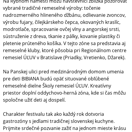
Na Rybnom námestí môžu návštevníci zblízka pozorovať
vybrané tradičné remeselné výroby: točenie
nadrozmerného hlineného džbánu, odlievanie zvoncov,
výrobu fujary, čilejkárskeho čepca, okovaných kraslíc,
modrotlače, spracovanie ovčej vlny a angorskej srsti,
sústruženie z dreva, tkanie z pálky, kovanie plastiky či
pletenie prúteného košíka. V tejto zóne sa predstavia aj
remeselné kluby, ktoré pôsobia pri Regionálnom centre
remesiel ÚĽUV v Bratislave (Priadky, Vretienko, Džarek).
Na Panskej ulici pred medzinárodným domom umenia
pre deti BIBIANA budú opäť situované obľúbené
remeselné dielne Školy remesiel ÚĽUV. Kreatívny
priestor doplní oddychovo-herná zóna, kde si čas môžu
spoločne užiť deti aj dospelí.
Charakter festivalu tak ako každý rok dotvoria
gastrozóny s jedlami tradičnej slovenskej kuchyne.
Prijmite srdečné pozvanie zažiť na jednom mieste krásu