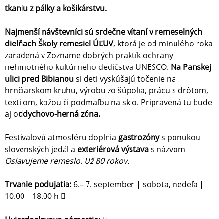
tkaniu z pálky a košikárstvu.
Najmenší návštevníci sú srdečne vítaní v remeselných
dielňach Školy remesiel ÚĽUV
, ktorá je od minulého roka
zaradená v Zozname dobrých praktík ochrany
nehmotného kultúrneho dedičstva UNESCO.
Na Panskej
ulici pred Bibianou
si deti vyskúšajú točenie na
hrnčiarskom kruhu, výrobu zo šúpolia, prácu s drôtom,
textilom, kožou či podmaľbu na sklo. Pripravená tu bude
aj o
ddychovo-herná zóna.
Festivalovú atmosféru doplnia
gastrozóny
s ponukou
slovenských jedál a
exteriérová výstava
s názvom
Oslavujeme remeslo
.
Už 80 rokov.
Trvanie podujatia:
6.– 7. september | sobota, nedeľa |
10.00 – 18.00 h 