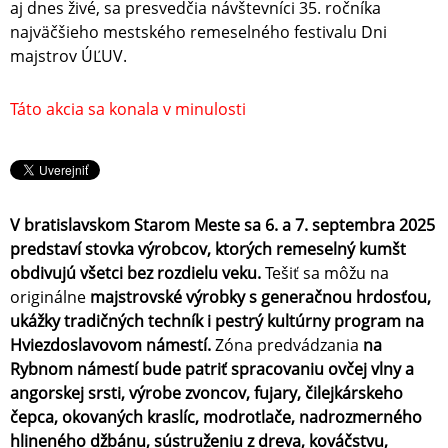
aj dnes živé, sa presvedčia návštevníci 35. ročníka
najväčšieho mestského remeselného festivalu Dni
majstrov ÚĽUV.
Táto akcia sa konala v minulosti
V bratislavskom Starom Meste sa 6. a 7. septembra 2025
predstaví stovka výrobcov, ktorých remeselný kumšt
obdivujú všetci bez rozdielu veku.
Tešiť sa môžu na
originálne
majstrovské výrobky s generačnou hrdosťou,
ukážky tradičných techník i pestrý kultúrny program na
Hviezdoslavovom námestí.
Zóna predvádzania
na
Rybnom námestí bude patriť spracovaniu ovčej vlny a
angorskej srsti, výrobe zvoncov, fujary, čilejkárskeho
čepca, okovaných kraslíc, modrotlače, nadrozmerného
hlineného džbánu, sústruženiu z dreva, kováčstvu,