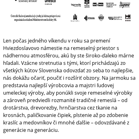
Len počas jedného víkendu v roku sa premení
Hviezdoslavovo námestie na remeselný priestor s
nádhernou atmosférou, akú by ste široko-ďaleko márne
hľadali. Vzácne stretnutia s tými, ktorí prichádzajú zo
všetkých kútov Slovenska odovzdať zo seba to najlepšie,
nás dokážu očariť, poučiť i rozšíriť obzory. Na jarmoku sa
predstavia najlepší výrobcovia a majstri ľudovej
umeleckej výroby, aby ponúkli svoje remeselné výrobky
a zároveň predviedli rozmanité tradičné remeslá – od
drotárstva, drevorezby, hrnčiarstva cez tkanie na
krosnách, paličkovanie čipiek, plstenie až po zdobenie
kraslíc a medovníkov či mnohé ďalšie – odovzdávané z
generácie na generáciu.