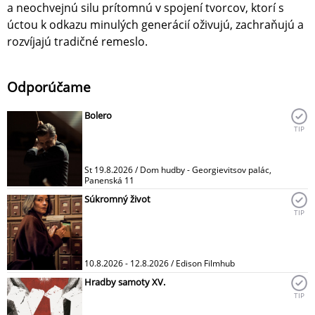
a neochvejnú silu prítomnú v spojení tvorcov, ktorí s
úctou k odkazu minulých generácií oživujú, zachraňujú a
rozvíjajú tradičné remeslo.
Odporúčame
Bolero
TIP
St 19.8.2026 / Dom hudby - Georgievitsov palác,
Panenská 11
Súkromný život
TIP
10.8.2026 - 12.8.2026 / Edison Filmhub
Hradby samoty XV.
TIP