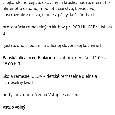
čilejkárskeho čepca, okovaných kraslíc, nadrozmerného
hlineného džbánu, modrotlačiarstvo, kováčstvo,
sústruženie z dreva, tkanie z pálky, košikárstvo 
prezentácia remeselných klubov pri RCR ÚĽUV Bratislava

gastrozóna s jedlami tradičnej slovenskej kuchyne 
Panská ulica pred Bibianou
| sobota, nedeľa | 11.00 –
18.00 h 
Škola remesiel ÚĽUV – detské remeselné dielne a
remeselný kvíz 
oddychovo-herná zóna Vstup je zdarma.
Vstup voľný