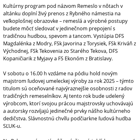
Kultúrny program pod názvom Remeslo v nôtach v
altánku doplní živý prenos z Rybného námestia na
veľkoplošnej obrazovke – remeslá a výrobné postupy
budete môcť sledovať v jedinečnom prepojení s
tradičnou hudbou, spevom a tancom. Vystúpia DFS
Magdalénka z Modry, FSk Javorina z Torysiek, FSk Kriváň z
Východnej, FSk Tekovenia zo Starého Tekova, DFS
Kopaničiarik z Myjavy a FS Ekonóm z Bratislavy.
V sobotu o 16.00 h vzdáme na pódiu hold novým
majstrom ľudovej umeleckej výroby za rok 2025 – týmto
titulom sú oceňované najvýraznejšie osobnosti z radov
tradičných remeselníkov. Aj tento rok bude udelený
výrobcom, ktorí svojou prácou majstrovsky uchovávajú
a autorsky rozvíjajú jedinečné prvky nášho kultúrneho
dedičstva. Slávnostnú chvíľu podčiarkne ľudová hudba
SĽUK-u.