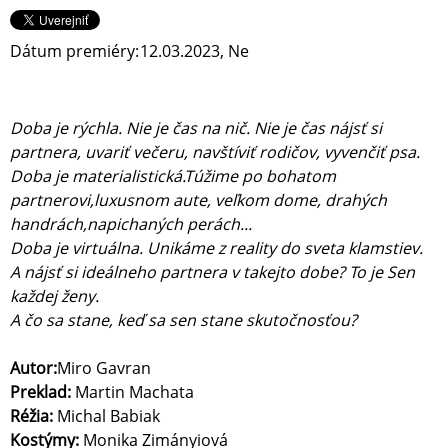
Dátum premiéry:
12.03.2023, Ne
Doba je rýchla. Nie je čas na nič. Nie je čas nájsť si
partnera, uvariť večeru, navštíviť rodičov, vyvenčiť psa.
Doba je materialistická.Túžime po bohatom
partnerovi,luxusnom aute, veľkom dome, drahých
handrách,napichaných perách...
Doba je virtuálna. Unikáme z reality do sveta klamstiev.
A nájsť si ideálneho partnera v takejto dobe? To je Sen
každej ženy.
A čo sa stane, keď sa sen stane skutočnosťou?
Autor:
Miro Gavran
Preklad:
Martin Machata
Réžia:
Michal Babiak
Kostýmy:
Monika Zimányiová