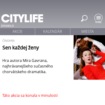
Jump to navigation
DIVADLO
AKCIE
KALENDÁR
MIESTA
ČINOHRA
Sen každej ženy
Hra autora Mira Gavrana,
najhrávanejšieho sučasného
chorvátskeho dramatika.
Táto akcia sa konala v minulosti