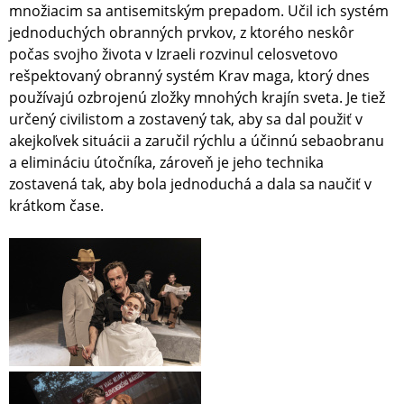
množiacim sa antisemitským prepadom. Učil ich systém
jednoduchých obranných prvkov, z ktorého neskôr
počas svojho života v Izraeli rozvinul celosvetovo
rešpektovaný obranný systém Krav maga, ktorý dnes
používajú ozbrojenú zložky mnohých krajín sveta. Je tiež
určený civilistom a zostavený tak, aby sa dal použiť v
akejkoľvek situácii a zaručil rýchlu a účinnú sebaobranu
a elimináciu útočníka, zároveň je jeho technika
zostavená tak, aby bola jednoduchá a dala sa naučiť v
krátkom čase.