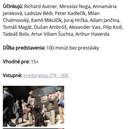
Účinkujú:
Richard Autner, Miroslav Noga, Annamária
Janeková, Ladislav Bédi, Peter Kadlečík, Milan
Chalmovský, Kamil Mikulčík, Juraj Hrčka, Adam Jančina,
Tomáš Magát, Dušan Ambróš, Alexander Vais, Filip Koiš,
Tadeáš Bolo, Artur Viliam Šuchta, Arthur Haverda
Dĺžka predstavenia:
100 minút bez prestávky
Vhodné pre:
15+
Vstupné:
predpredaj 27€ - 30€