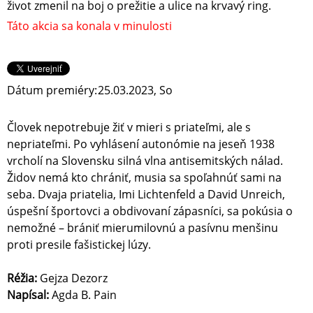
život zmenil na boj o prežitie a ulice na krvavý ring.
Táto akcia sa konala v minulosti
Dátum premiéry:
25.03.2023, So
Človek nepotrebuje žiť v mieri s priateľmi, ale s
nepriateľmi. Po vyhlásení autonómie na jeseň 1938
vrcholí na Slovensku silná vlna antisemitských nálad.
Židov nemá kto chrániť, musia sa spoľahnúť sami na
seba. Dvaja priatelia, Imi Lichtenfeld a David Unreich,
úspešní športovci a obdivovaní zápasníci, sa pokúsia o
nemožné – brániť mierumilovnú a pasívnu menšinu
proti presile fašistickej lúzy.
Réžia:
Gejza Dezorz
Napísal:
Agda B. Pain