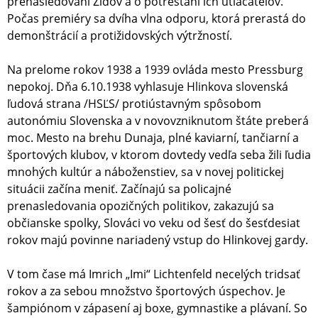
prenasledovaní Židov a o potrestaní ich utláčateľov.
Počas premiéry sa dvíha vlna odporu, ktorá prerastá do
demonštrácií a protižidovských výtržností.
Na prelome rokov 1938 a 1939 ovláda mesto Pressburg
nepokoj. Dňa 6.10.1938 vyhlasuje Hlinkova slovenská
ľudová strana /HSĽS/ protiústavným spôsobom
autonómiu Slovenska a v novovzniknutom štáte preberá
moc. Mesto na brehu Dunaja, plné kaviarní, tančiarní a
športových klubov, v ktorom dovtedy vedľa seba žili ľudia
mnohých kultúr a náboženstiev, sa v novej politickej
situácii začína meniť. Začínajú sa policajné
prenasledovania opozičných politikov, zakazujú sa
občianske spolky, Slováci vo veku od šesť do šesťdesiat
rokov majú povinne nariadený vstup do Hlinkovej gardy.
V tom čase má Imrich „Imi“ Lichtenfeld necelých tridsať
rokov a za sebou množstvo športových úspechov. Je
šampiónom v zápasení aj boxe, gymnastike a plávaní. So