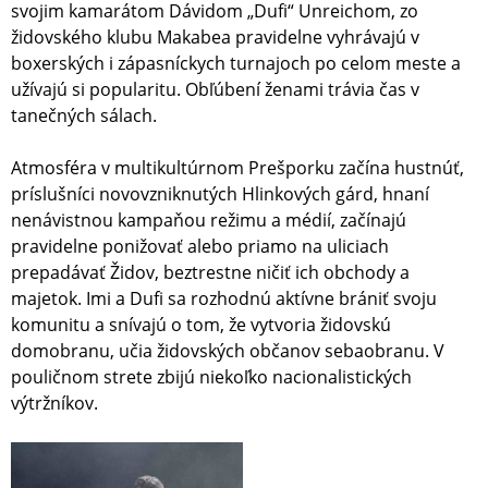
svojim kamarátom Dávidom „Dufi“ Unreichom, zo
židovského klubu Makabea pravidelne vyhrávajú v
boxerských i zápasníckych turnajoch po celom meste a
užívajú si popularitu. Obľúbení ženami trávia čas v
tanečných sálach.
Atmosféra v multikultúrnom Prešporku začína hustnúť,
príslušníci novovzniknutých Hlinkových gárd, hnaní
nenávistnou kampaňou režimu a médií, začínajú
pravidelne ponižovať alebo priamo na uliciach
prepadávať Židov, beztrestne ničiť ich obchody a
majetok. Imi a Dufi sa rozhodnú aktívne brániť svoju
komunitu a snívajú o tom, že vytvoria židovskú
domobranu, učia židovských občanov sebaobranu. V
pouličnom strete zbijú niekoľko nacionalistických
výtržníkov.