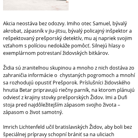
Akcia neostáva bez odozvy. Imiho otec Samuel, bývalý
akrobat, zápasník v jiu-jitsu, bývalý policajný inšpektor a
rešpektovaný prešporský detektív, mu aj napriek svojim
vzťahom s políciou nedokáže pomôcť. Silnejú hlasy o
exemplárnom potrestaní židovských bitkárov.
Židia sú zraniteľnou skupinou a mnoho z nich dostáva zo
zahraničia informácie o chystaných pogromoch a mnohí
sa rozhodujú opustiť Prešporok. Príslušníci židovského
hnutia Betar pripravujú riečny parník, na ktorom plánujú
odviesť z krajiny stovky prešporských Židov. Imi a Dufi
stoja pred najdôležitejším zápasom svojho života –
zápasom o život samotný.
Imrich Lichtenfeld učil bratislavských Židov, aby boli bez
špeciálnej prípravy schopní brániť sa na uliciach