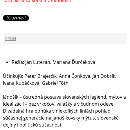
Táto akcia sa konala v minulosti
DPOH
Réžia: Ján Luterán, Mariana Ďurčeková
Účinkujú: Peter Brajerčík, Anna Čonková, Ján Dobrík,
Ivana Kubáčková, Gabriel Tóth
Jánošík – ústredná postava slovenských legiend, mýtov a
idealizácií – bez vrkočov, valašky a v čudnom odeve.
Divadelná hra ponúka v niekoľkých líniách pohľad
súčasnej generácie na jánošíkovský mýtus, slovenské
dejiny i politickú súčasnosť.