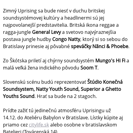
Zimný Uprising sa bude niesť v duchu britskej
soundsystémovej kultúry a headlinermi sú jej
najpovolanejší predstavitelia. Britská ikona reggae a
ragga-jungle
General Levy
a svetovo najvýraznejšia
postava jungle hudby
Congo Natty
, ktorý si so sebou do
Bratislavy prinesie aj pôvabné
speváčky Nãnci & Phoebe
.
Zo Škótska priletí aj chýrny soundsystém
Mungo's Hi Fi
a
malá veľká žena indického pôvodu
Soom T
.
Slovenskú scénu budú reprezentovať
Štúdio Konečná
Soundsystem, Natty Youth Sound, Superior a Ghetto
Youths Sound
. Hrať sa bude na 2 stagoch.
Príďte zažiť tú jedinečnú atmosféru Uprisingu už
14.12. do Ateliéru Babylon v Bratislave. Lístky kúpite aj
priamo cez
citylife.sk
alebo osobne v bratislavskom
Batelieri (Továrenská 14).