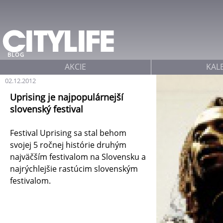
Jump to navigation
BLOG
AKCIE
KAL
02.12.2012
Uprising je najpopulárnejší
slovenský festival
Festival Uprising sa stal behom
svojej 5 ročnej histórie druhým
najväčším festivalom na Slovensku a
najrýchlejšie rastúcim slovenským
festivalom.