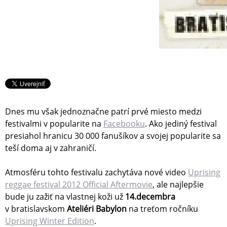
Dnes mu však jednoznačne patrí prvé miesto medzi
festivalmi v popularite na
Facebooku
. Ako jediný festival
presiahol hranicu 30 000 fanušíkov a svojej popularite sa
teší doma aj v zahraničí.
Atmosféru tohto festivalu zachytáva nové video
Uprising
reggae festival 2012 Official Aftermovie
, ale najlepšie
bude ju zažiť na vlastnej koži už
14.decembra
v bratislavskom
Ateliéri Babylon
na treťom ročníku
Uprising Winter Edition
.