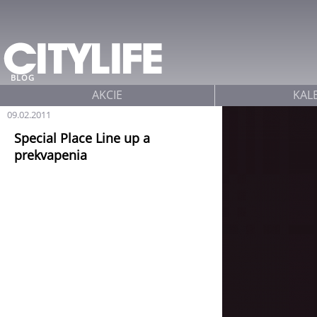
Jump to navigation
BLOG
AKCIE
KAL
09.02.2011
Special Place Line up a
prekvapenia