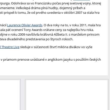
purga. Odohráva sa vo Francúzsku počas prvej svetovej vojny, ktorej
ipomenieme. Veľkolepá dráma plná hudby, dojemný príbeh a
ti prispeli k tomu, že od prvého uvedenia v októbri 2007 sa stala hra
nácií
Laurence Olivier Awards
. O dva roky na to, v roku 2011, mala hra
ala päť ocenení Tony Awards vrátane ceny za najlepšiu hru roka.
dýne v roku 2009 navštívila kráľovná Alžbeta II. s manželom princom
števa divadelného predstavenia po štyroch rokoch.
l Theatre Live
sleduje v súčasnosti štvrť milióna divákov vo vyše
v priamom prenose uvádzané v anglickom jazyku s použitím českých