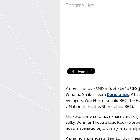
Theatre Live.
V novej budove SND môžete byť už
30.
Williama Shakespeara
Coriolanus
. V hl
Avengers, War Horse, seriálu BBC The 
v National Theatre, Sherlock na BBC).
Shakespearova dráma, označovaná za jedn
šéfky Donmar Theatre Josie Rourke prem
novú inscenáciu tejto drámy len s ma
V priamom prenose z New London The