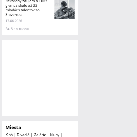
Rekordný záujem o TNE:
grant získalo až 33
mladých talentov zo
Slovenska
17.06.2026
ĎALŠIE V BLOGU
Miesta
Kiná
|
Divadlá
|
Galérie
|
Kluby
|