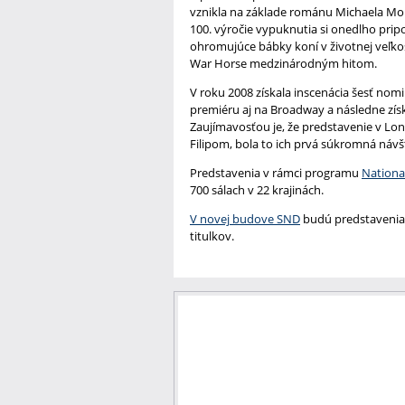
vznikla na základe románu Michaela Mor
100. výročie vypuknutia si onedlho pr
ohromujúce bábky koní v životnej veľkos
War Horse medzinárodným hi­tom.
V roku 2008 získala inscenácia šesť nomi
premiéru aj na Broadway a následne získ
Zaujímavosťou je, že predstavenie v Lon
Filipom, bola to ich prvá súkromná náv
Predstavenia v rámci programu
Nationa
700 sálach v 22 krajinách.
V novej budove SND
budú predstavenia 
titulkov.