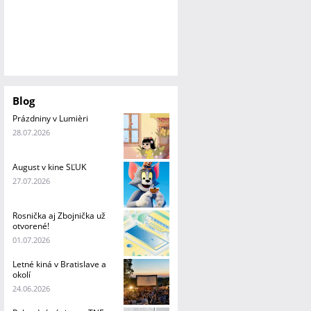
Blog
Prázdniny v Lumièri
28.07.2026
August v kine SĽUK
27.07.2026
Rosnička aj Zbojnička už
otvorené!
01.07.2026
Letné kiná v Bratislave a
okolí
24.06.2026