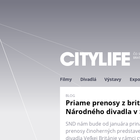
ČO S
BRAT
Filmy
Divadlá
Výstavy
Expo
BLOG
Priame prenosy z bri
Národného divadla v
SND nám bude od januára prin
prenosy činoherných predstav
divadla Veľkej Británie v rámci 