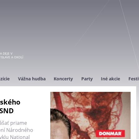
A DEJE V
ISLAVE A OKOLÍ
zície
Vážna hudba
Koncerty
Party
Iné akcie
Festi
tského
 SND
ášať priame
ení Národného
cyklu National