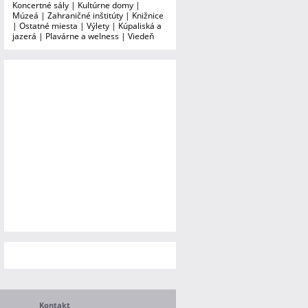
Koncertné sály
|
Kultúrne domy
|
Múzeá
|
Zahraničné inštitúty
|
Knižnice
|
Ostatné miesta
|
Výlety
|
Kúpaliská a
jazerá
|
Plavárne a welness
|
Viedeň
Kontakt