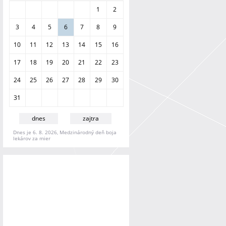
a
1
2
n
i
3
4
5
6
7
8
9
e
10
11
12
13
14
15
16
17
18
19
20
21
22
23
24
25
26
27
28
29
30
31
dnes
zajtra
Dnes je 6. 8. 2026, Medzinárodný deň boja
lekárov za mier