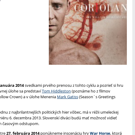
 januára 2014
svedkami prvého prenosu z tohto cyklu a pozrieť si hru
avnej úlohe sa predstaví
Tom Hiddleston
(poznáme ho z filmov
Hollow Crown) a v úlohe Menenia
Mark Gatiss
(Season´s Greetings
u z najbrilantnejších politických hier vôbec, má v réžii umeleckej
iéru 6. decembra 2013. Slovenskí diváci budú mať možnosť vidieť
lým časovým odstupom.
atre
27. februára 2014
ponúkneme inscenáciu hry
War Horse
, ktorá