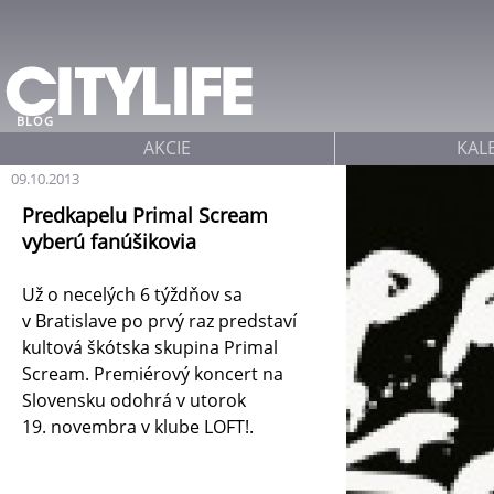
Jump to navigation
BLOG
AKCIE
KAL
09.10.2013
Predkapelu Primal Scream
vyberú fanúšikovia
Už o necelých 6 týždňov sa
v Bratislave po prvý raz predstaví
kultová škótska skupina Primal
Scream. Premiérový koncert na
Slovensku odohrá v utorok
19. novembra v klube LOFT!.