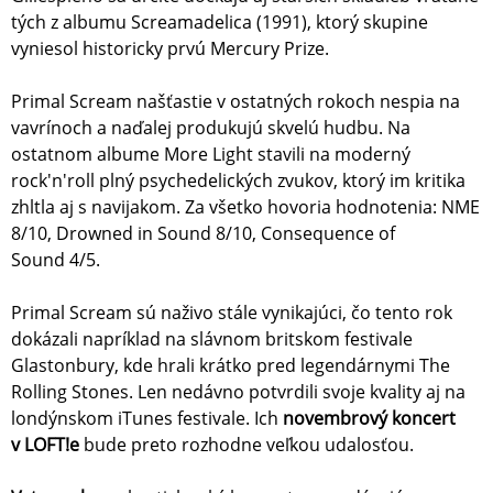
tých z albumu Screamadelica (1991), ktorý skupine
vyniesol historicky prvú Mercury Prize.
Primal Scream našťastie v ostatných rokoch nespia na
vavrínoch a naďalej produkujú skvelú hudbu. Na
ostatnom albume More Light stavili na moderný
rock'n'roll plný psychedelických zvukov, ktorý im kritika
zhltla aj s navijakom. Za všetko hovoria hodnotenia: NME
8/10, Drowned in Sound 8/10, Consequence of
Sound 4/5.
Primal Scream sú naživo stále vynikajúci, čo tento rok
dokázali napríklad na slávnom britskom festivale
Glastonbury, kde hrali krátko pred legendárnymi The
Rolling Stones. Len nedávno potvrdili svoje kvality aj na
londýnskom iTunes festivale. Ich
novembrový koncert
v LOFT!e
bude preto rozhodne veľkou udalosťou.