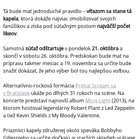
Tá bude mať jednoduché pravidlo –
víťazom sa stane tá
kapela
, ktorá dokáže najviac zmobilizovať svojich
fanúšikov a získa pod súťažným postom
najväčší počet
likeov
.
Samotná
súťaž odštartuje
v pondelok
21. októbra
a
skončí v sobotu 26. októbra. Predskokan bude mať na
prípravu takmer mesiac a 19. novembra sa určite bude
snažiť dokázať, že jeho výber bol tou najlepšou voľbou.
Alternatívno-rocková formácia
Primal Scream sa
v Bratislave
ukáže po dlhých 31 rokoch na scéne. Na
koncerte predstaví najnovší album
More Light
(2013), na
ktorom hosťoval legendárny Robert Plant z Led Zeppelin
a tiež Kevin Shields z My Bloody Valentine.
Priaznivci kapely združenej okolo speváka Bobbyho
Gillespieho sa určite dočkajú aj starších skladieb vrátane