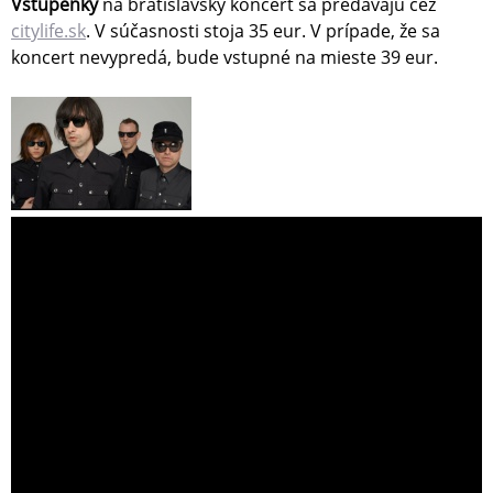
Vstupenky
na bratislavský koncert sa predávajú cez
citylife.sk
. V súčasnosti stoja 35 eur. V prípade, že sa
koncert nevypredá, bude vstupné na mieste 39 eur.