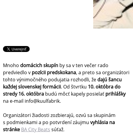
Mnoho
domácich skupín
by sa v ten večer rado
predviedlo v
pozícii predskokana
, a preto sa organizátori
tohto výnimočného podujatia rozhodli, že
dajú šancu
každej slovenskej formácii
. Od štvrtku
10. októbra do
stredy 16. októbra
budú môcť kapely posielať
prihlášky
na e-mail info@kuulfabrik.
Organizátori žiadosti zozbierajú, ozvú sa skupinám
s podmienkami a po potvrdení záujmu
vyhlásia na
stránke
BA City Beats
súťaž.