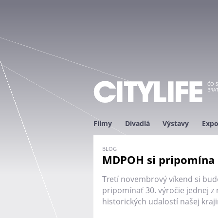
ČO S
BRAT
Filmy
Divadlá
Výstavy
Expo
BLOG
MDPOH si pripomína
Tretí novembrový víkend si bud
pripomínať 30. výročie jednej z 
historických udalostí našej kraji