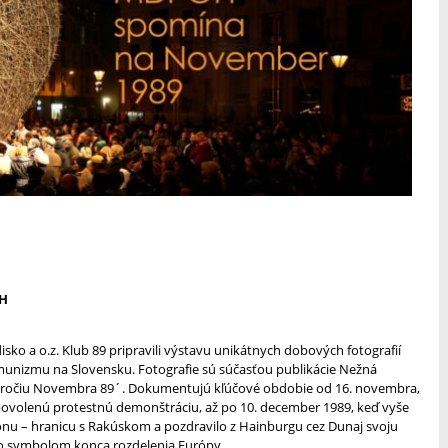
OH
isko a o.z. Klub 89 pripravili výstavu unikátnych dobových fotografií
unizmu na Slovensku. Fotografie sú súčasťou publikácie Nežná
. výročiu Novembra 89´. Dokumentujú kľúčové obdobie od 16. novembra,
nepovolenú protestnú demonštráciu, až po 10. december 1989, keď vyše
onu – hranicu s Rakúskom a pozdravilo z Hainburgu cez Dunaj svoju
lo symbolom konca rozdelenia Európy.