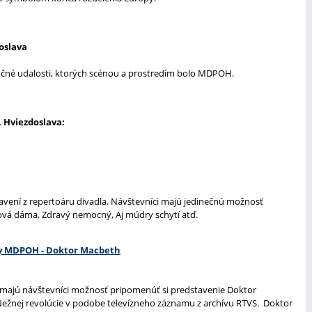
oslava
očné udalosti, ktorých scénou a prostredím bolo MDPOH.
. Hviezdoslava:
vení z repertoáru divadla. Návštevníci majú jedinečnú možnosť
ková dáma, Zdravý nemocný, Aj múdry schytí atď.
ry MDPOH - Doktor Macbeth
89´majú návštevníci možnosť pripomenúť si predstavenie Doktor
Nežnej revolúcie v podobe televízneho záznamu z archívu RTVS. Doktor