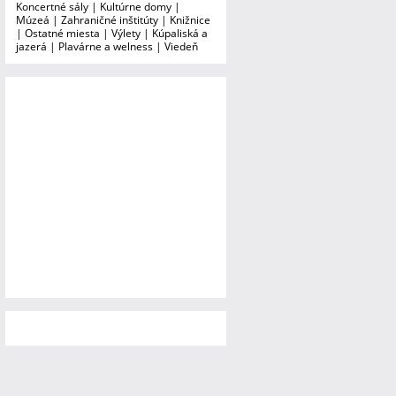
Koncertné sály
|
Kultúrne domy
|
Múzeá
|
Zahraničné inštitúty
|
Knižnice
|
Ostatné miesta
|
Výlety
|
Kúpaliská a
jazerá
|
Plavárne a welness
|
Viedeň