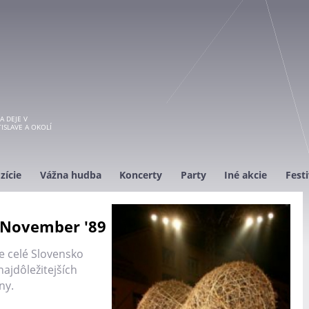
A DEJE V
ISLAVE A OKOLÍ
zície
Vážna hudba
Koncerty
Party
Iné akcie
Festi
 November '89
e celé Slovensko
najdôležitejších
ny.