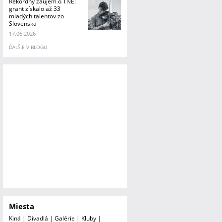
Rekordný záujem o TNE:
grant získalo až 33
mladých talentov zo
Slovenska
17.06.2026
ĎALŠIE V BLOGU
Miesta
Kiná
|
Divadlá
|
Galérie
|
Kluby
|