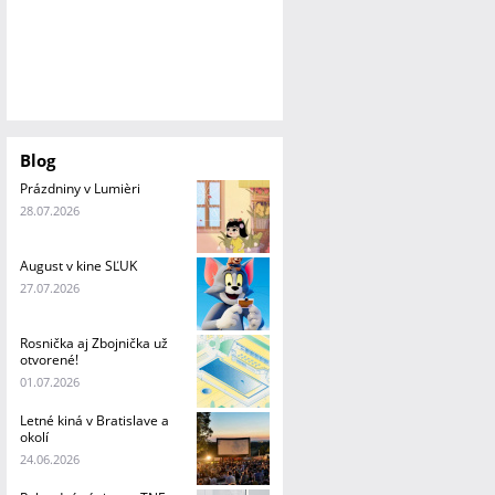
Blog
Prázdniny v Lumièri
28.07.2026
August v kine SĽUK
27.07.2026
Rosnička aj Zbojnička už
otvorené!
01.07.2026
Letné kiná v Bratislave a
okolí
24.06.2026