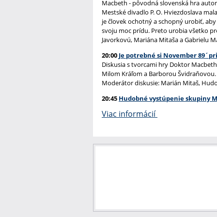
Macbeth - pôvodná slovenská hra autors
Mestské divadlo P. O. Hviezdoslava mala
je človek ochotný a schopný urobiť, aby j
svoju moc prídu. Preto urobia všetko pr
Javorkovú, Mariána Mitaša a Gabrielu M
20:00
Je potrebné si November 89´pr
Diskusia s tvorcami hry Doktor Macbe
Milom Kráľom a Barborou Švidraňovou.
Moderátor diskusie: Marián Mitaš, Hud
20:45
Hudobné vystúpenie skupiny Mi
Viac informácií