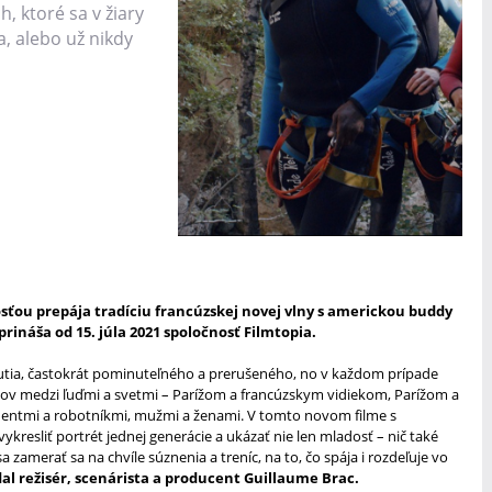
, ktoré sa v žiary
, alebo už nikdy
osťou prepája tradíciu francúzskej novej vlny s americkou buddy
rináša od 15. júla 2021 spoločnosť Filmtopia.
tnutia, častokrát pominuteľného a prerušeného, no v každom prípade
 medzi ľuďmi a svetmi – Parížom a francúzskym vidiekom, Parížom a
ntmi a robotníkmi, mužmi a ženami. V tomto novom filme s
kresliť portrét jednej generácie a ukázať nie len mladosť – nič také
a zamerať sa na chvíle súznenia a treníc, na to, čo spája i rozdeľuje vo
al režisér, scenárista a producent Guillaume Brac.