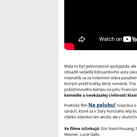
Mala to byť jednorazová spolujazda, ale
obsadili sedadlá Edouardovho auta zavali
maznáčik sa za volantom stáva pasažier
ktorým prežil krátky letný románik. Trio
prázdninového kempu na juhu Francúzs
komédie a neokázalej civilnosti klas
Na palubu!
Poetický film
rozpráva o
ranách, ktoré sa v žiary horúceho leta b
všetko zdanlivo len akože, ale v skutočno
Vo filme účinkujú
: Éric Nantchouang, 
Mesner, Lucie Gallo.