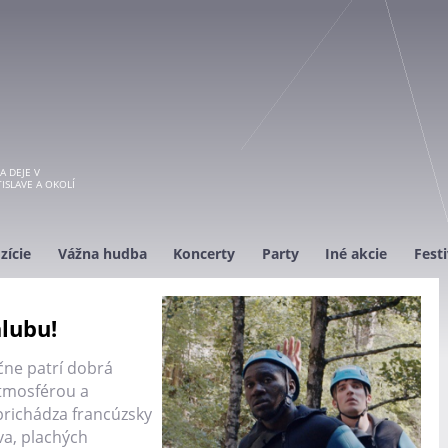
A DEJE V
ISLAVE A OKOLÍ
zície
Vážna hudba
Koncerty
Party
Iné akcie
Festi
alubu!
ne patrí dobrá
atmosférou a
richádza francúzsky
va, plachých