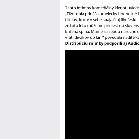
Tento intímny komediálny klenot uviedol
„Filmtopia prináša umelecky hodnotné f
titulov, ktoré v sebe spájajú aj filmársk
že toto leto môžeme priniesť do slovens
kritériá spĺňa. Máme za sebou náročné 
vráti divákov do kín,“ povedala riaditeľ
Distribúciu snímky podporili aj Audi