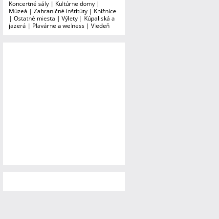
Koncertné sály
|
Kultúrne domy
|
Múzeá
|
Zahraničné inštitúty
|
Knižnice
|
Ostatné miesta
|
Výlety
|
Kúpaliská a
jazerá
|
Plavárne a welness
|
Viedeň