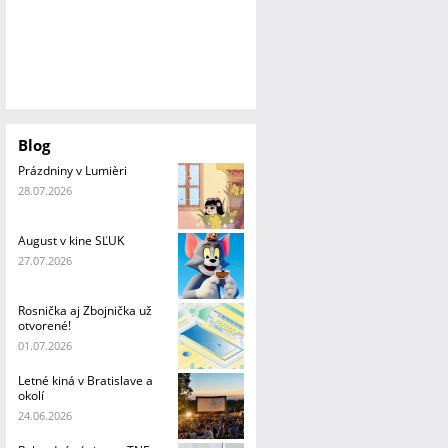
Blog
Prázdniny v Lumièri
28.07.2026
August v kine SĽUK
27.07.2026
Rosnička aj Zbojnička už
otvorené!
01.07.2026
Letné kiná v Bratislave a
okolí
24.06.2026