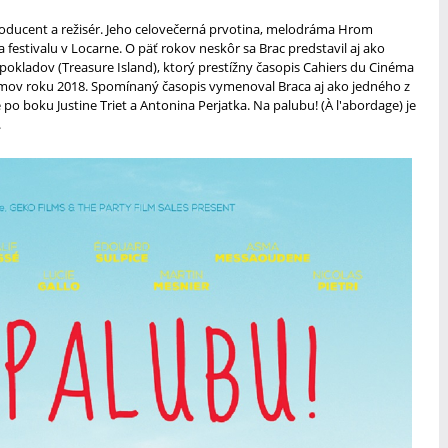
roducent a režisér. Jeho celovečerná prvotina, melodráma Hrom
festivalu v Locarne. O päť rokov neskôr sa Brac predstavil aj ako
okladov (Treasure Island), ktorý prestížny časopis Cahiers du Cinéma
filmov roku 2018. Spomínaný časopis vymenoval Braca aj ako jedného z
 po boku Justine Triet a Antonina Perjatka. Na palubu! (À l'abordage) je
.