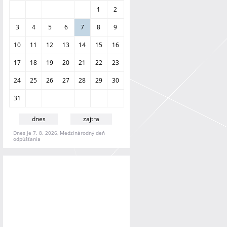
a
1
2
n
i
3
4
5
6
7
8
9
e
10
11
12
13
14
15
16
17
18
19
20
21
22
23
24
25
26
27
28
29
30
31
dnes
zajtra
Dnes je 7. 8. 2026, Medzinárodný deň
odpúšťania