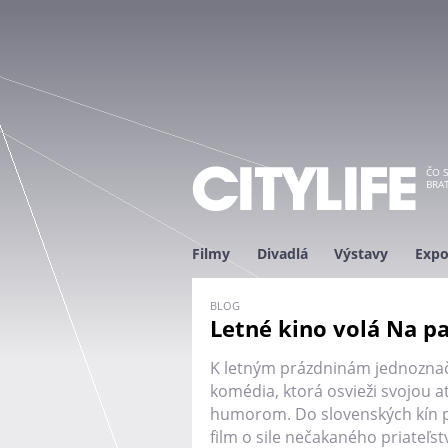
ČO S
BRAT
Filmy
Divadlá
Výstavy
Expo
BLOG
Letné kino volá Na p
K letným prázdninám jednoznač
komédia, ktorá osvieži svojou 
humorom. Do slovenských kín p
film o sile nečakaného priateľst