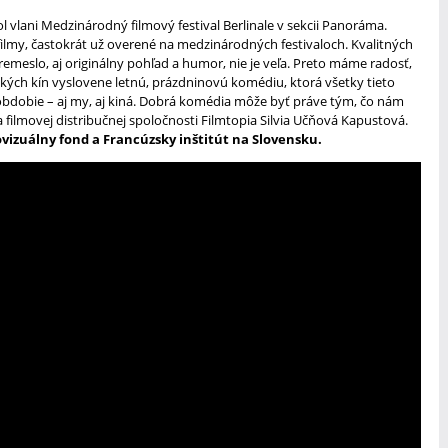
 vlani Medzinárodný filmový festival Berlinale v sekcii Panoráma.
ilmy, častokrát už overené na medzinárodných festivaloch. Kvalitných
e remeslo, aj originálny pohľad a humor, nie je veľa. Preto máme radosť,
kých kín vyslovene letnú, prázdninovú komédiu, ktorá všetky tieto
obdobie – aj my, aj kiná. Dobrá komédia môže byť práve tým, čo nám
ka filmovej distribučnej spoločnosti Filmtopia Silvia Učňová Kapustová.
ovizuálny fond a Francúzsky inštitút na Slovensku.