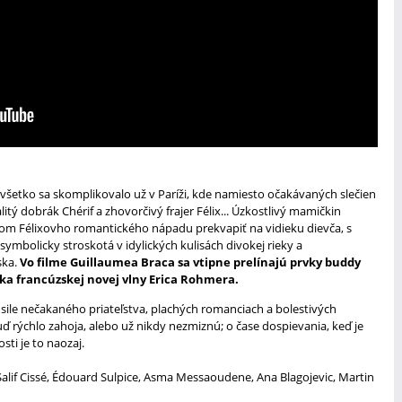
 všetko sa skomplikovalo už v Paríži, kde namiesto očakávaných slečien
tý dobrák Chérif a zhovorčivý frajer Félix... Úzkostlivý mamičkin
om Félixovho romantického nápadu prekvapiť na vidieku dievča, s
 symbolicky stroskotá v idylických kulisách divokej rieky a
ka.
Vo filme Guillaumea Braca sa vtipne prelínajú prvky buddy
ika francúzskej novej vlny Erica Rohmera.
 sile nečakaného priateľstva, plachých romanciach a bolestivých
uď rýchlo zahoja, alebo už nikdy nezmiznú; o čase dospievania, keď je
sti je to naozaj.
Salif Cissé, Édouard Sulpice, Asma Messaoudene, Ana Blagojevic, Martin