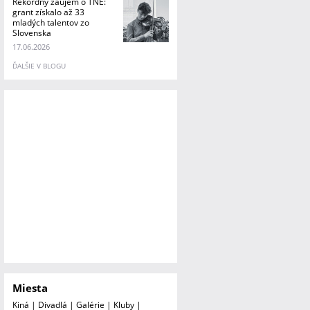
Rekordný záujem o TNE:
grant získalo až 33
mladých talentov zo
Slovenska
17.06.2026
ĎALŠIE V BLOGU
Miesta
Kiná
|
Divadlá
|
Galérie
|
Kluby
|