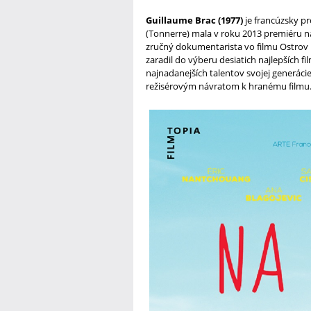
Guillaume Brac (1977)
je francúzsky p
(Tonnerre) mala v roku 2013 premiéru na 
zručný dokumentarista vo filmu Ostrov p
zaradil do výberu desiatich najlepších 
najnadanejších talentov svojej generácie
režisérovým návratom k hranému filmu